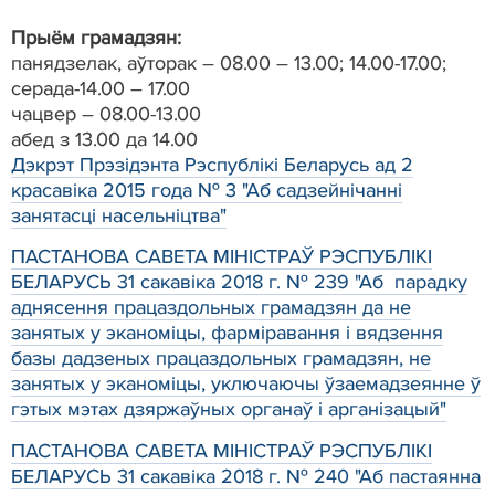
Прыём грамадзян:
панядзелак, аўторак – 08.00 – 13.00; 14.00-17.00;
серада-14.00 – 17.00
чацвер – 08.00-13.00
абед з 13.00 да 14.00
Дэкрэт Прэзідэнта Рэспублікі Беларусь ад 2
красавіка 2015 года № 3 "Аб садзейнічанні
занятасці насельніцтва"
ПАСТАНОВА САВЕТА МІНІСТРАЎ РЭСПУБЛІКІ
БЕЛАРУСЬ 31 сакавіка 2018 г. № 239 "Аб парадку
аднясення працаздольных грамадзян да не
занятых у эканоміцы, фарміравання і вядзення
базы дадзеных працаздольных грамадзян, не
занятых у эканоміцы, уключаючы ўзаемадзеянне ў
гэтых мэтах дзяржаўных органаў і арганізацый"
ПАСТАНОВА САВЕТА МІНІСТРАЎ РЭСПУБЛІКІ
БЕЛАРУСЬ 31 сакавіка 2018 г. № 240 "Аб пастаянна