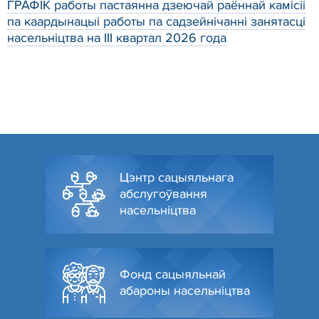
ГРАФІК работы пастаянна дзеючай раённай камісіі
па каардынацыі работы па садзейнічанні занятасці
насельніцтва на III квартал 2026 года
Цэнтр сацыяльнага
абслугоўвання
насельніцтва
Фонд сацыяльнай
абароны насельніцтва