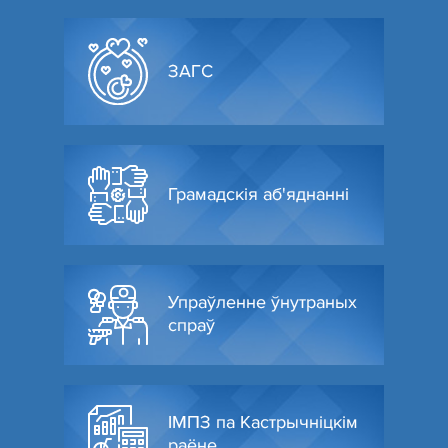
ЗАГС
Грамадскія аб'яднанні
Упраўленне ўнутраных
спраў
ІМПЗ па Кастрычніцкім
раёне