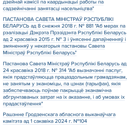
дзейнай камісіі па каардынацыі работы па
садзейнічанні занятасці насельніцтва"
ПАСТАНОВА САВЕТА МІНІСТРАЎ РЭСПУБЛІКІ
БЕЛАРУСЬ ад 8 снежня 2018 г. № 881 "Аб мерах па
рэалізацыі Дэкрэта Прэзідэнта Рэспублікі Беларусь
ад 2 красавіка 2015 г. № 3 і ўнясенні дапаўненняў і
змяненняў у некаторыя пастановы Савета
Міністраў Рэспублікі Беларусь"
Пастанова Савета Міністраў Рэспублікі Беларусь ад
24 красавіка 2018 г. № 314 "Аб вызначэнні паслуг,
якія прадстаўляюцца працаздольным грамадзянам,
не занятым у эканоміцы, па цэнах (тарыфах), якія
забяспечваюць поўнае пакрыццё эканамічна
абгрунтаваных затрат на іх аказанне, і аб умовах іх
прадастаўлення"
Рашэнне Гродзенскага абласнога выканаўчага
камітэта ад 1 сакавіка 2024 г. №104