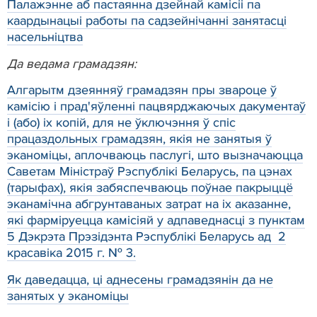
Палажэнне аб пастаянна дзейнай камісіі па
каардынацыі работы па садзейнічанні занятасці
насельніцтва
Да ведама грамадзян:
Алгарытм дзеянняў грамадзян пры звароце ў
камісію і прад'яўленні пацвярджаючых дакументаў
і (або) іх копій, для не ўключэння ў спіс
працаздольных грамадзян, якія не занятыя ў
эканоміцы, аплочваюць паслугі, што вызначаюцца
Саветам Міністраў Рэспублікі Беларусь, па цэнах
(тарыфах), якія забяспечваюць поўнае пакрыццё
эканамічна абгрунтаваных затрат на іх аказанне,
які фарміруецца камісіяй у адпаведнасці з пунктам
5 Дэкрэта Прэзідэнта Рэспублікі Беларусь ад 2
красавіка 2015 г. № 3.
Як даведацца, ці аднесены грамадзянін да не
занятых у эканоміцы