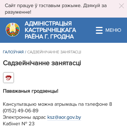
Сайт працуе ў тэставым рэжыме. Дзякуй за
разуменне!
АДМIНIСТРАЦЫЯ
КАСТРЫЧНIЦКАГА
РАЁНА Г. ГРОДНА
ГАЛОЎНАЯ
/
САДЗЕЙНІЧАННЕ ЗАНЯТАСЦІ
Садзейнічанне занятасці
Паважаныя гродзенцы!
Кансультацыю можна атрымаць па тэлефоне 8
(0152) 49-06-89
Электронны адрас
ksz@aor.gov.by
Кабінет № 23