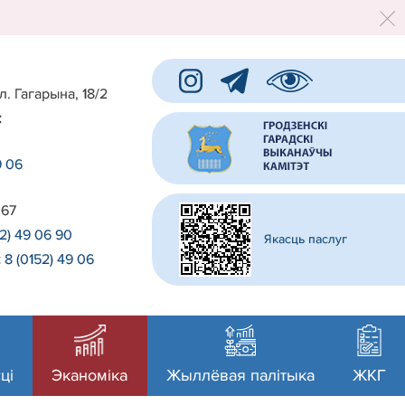
л. Гагарына, 18/2
:
9 06
 67
52) 49 06 90
Якасць паслуг
:
8 (0152) 49 06
0
ці
Эканоміка
Жыллёвая палітыка
ЖКГ