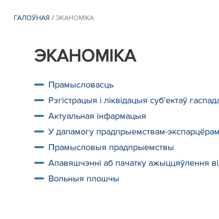
ГАЛОЎНАЯ
/
ЭКАНОМІКА
ЭКАНОМІКА
Прамысловасць
Рэгістрацыя і ліквідацыя суб'ектаў гаспа
Актуальная інфармацыя
У дапамогу прадпрыемствам-экспарцёра
Прамысловыя прадпрыемствы
Апавяшчэнні аб пачатку ажыццяўлення ві
Вольныя плошчы