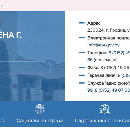
не!
Адрас:
230024, г. Гродна, у
НА Г.
Электронная пошта
info@aor.gov.by
Тэлефон:
8 (0152) 4
66
(прыемная)
Факс:
8 (0152) 49 06
Гарачая лiнiя:
8 (01
Служба "адно окно"
99
,
8 (0152) 49 07 0
но
Сацыяльная сфера
Садзейнічанне занятас