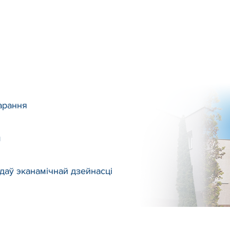
дарання
м
даў эканамічнай дзейнасці