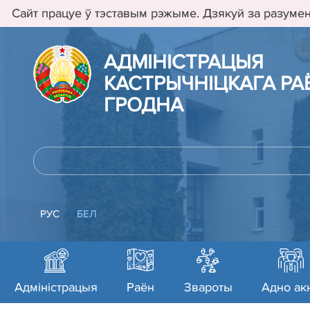
Сайт працуе ў тэставым рэжыме. Дзякуй за разумен
АДМIНIСТРАЦЫЯ
КАСТРЫЧНIЦКАГА РАЁ
ГРОДНА
РУС
БЕЛ
Адміністрацыя
Раён
Звароты
Адно ак