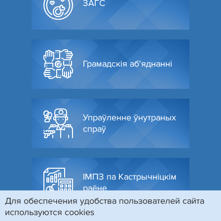
ЗАГС
Грамадскія аб'яднанні
Упраўленне ўнутраных
спраў
ІМПЗ па Кастрычніцкім
раёне
Для обеспечения удобства пользователей сайта
используются cookies