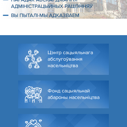
АДМІНІСТРАЦЫЙНЫХ РАШЭННЯЎ
ВЫ ПЫТАЛІ-МЫ АДКАЗВАЕМ
Цэнтр сацыяльнага
абслугоўвання
насельніцтва
Фонд сацыяльнай
абароны насельніцтва