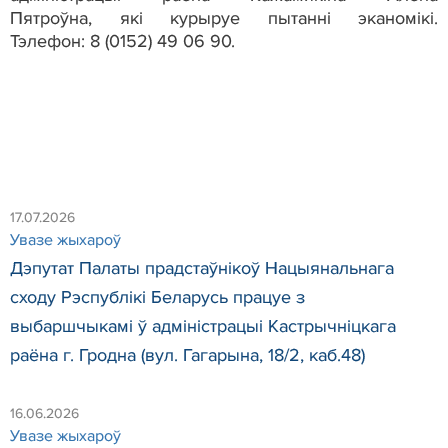
Пятроўна, які курыруе пытанні эканомікі.
Тэлефон: 8 (0152) 49 06 90.
17.07.2026
Увазе жыхароў
Дэпутат Палаты прадстаўнікоў Нацыянальнага
сходу Рэспублікі Беларусь працуе з
выбаршчыкамі ў адміністрацыі Кастрычніцкага
раёна г. Гродна (вул. Гагарына, 18/2, каб.48)
16.06.2026
Увазе жыхароў