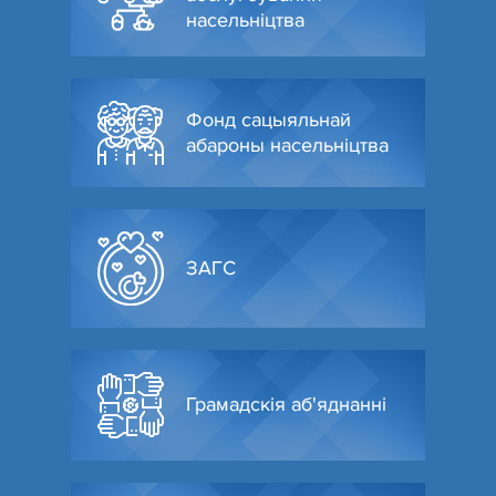
насельніцтва
Фонд сацыяльнай
абароны насельніцтва
ЗАГС
Грамадскія аб'яднанні