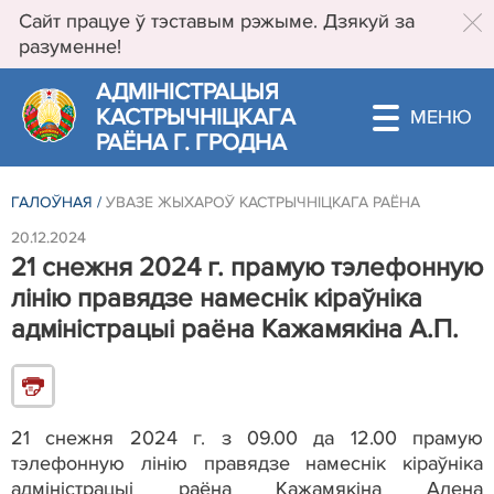
Сайт працуе ў тэставым рэжыме. Дзякуй за
разуменне!
АДМIНIСТРАЦЫЯ
КАСТРЫЧНIЦКАГА
РАЁНА Г. ГРОДНА
ГАЛОЎНАЯ
/
УВАЗЕ ЖЫХАРОЎ КАСТРЫЧНІЦКАГА РАЁНА
20.12.2024
21 снежня 2024 г. прамую тэлефонную
лінію правядзе намеснік кіраўніка
адміністрацыі раёна Кажамякіна А.П.
21 снежня 2024 г. з 09.00 да 12.00 прамую
тэлефонную лінію правядзе намеснік кіраўніка
адміністрацыі раёна Кажамякіна Алена