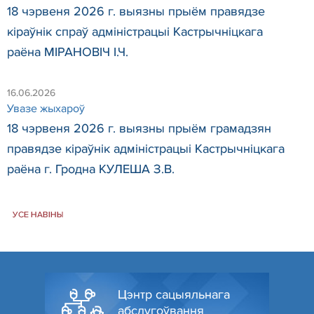
18 чэрвеня 2026 г. выязны прыём правядзе
кіраўнік спраў адміністрацыі Кастрычніцкага
раёна МІРАНОВІЧ І.Ч.
16.06.2026
Увазе жыхароў
18 чэрвеня 2026 г. выязны прыём грамадзян
правядзе кіраўнік адміністрацыі Кастрычніцкага
раёна г. Гродна КУЛЕША З.В.
УСЕ НАВІНЫ
Цэнтр сацыяльнага
абслугоўвання