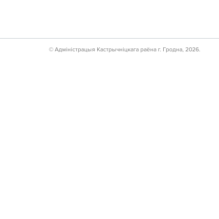
© Адмiнiстрацыя Кастрычнiцкага раёна г. Гродна, 2026.