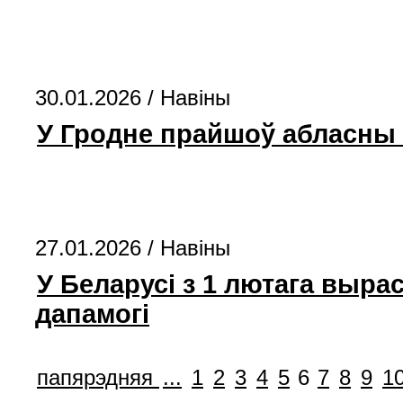
30.01.2026 /
Навіны
У Гродне прайшоў абласны т
27.01.2026 /
Навіны
У Беларусі з 1 лютага выр
дапамогі
папярэдняя
...
1
2
3
4
5
6
7
8
9
1