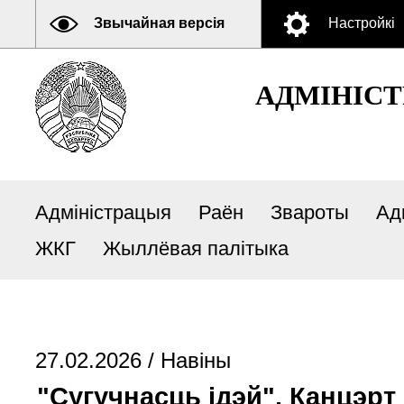
Звычайная версія
Настройкі
АДМIНIСТ
Адміністрацыя
Раён
Звароты
Ад
ЖКГ
Жыллёвая палітыка
27.02.2026 /
Навіны
"Сугучнасць ідэй". Канцэрт