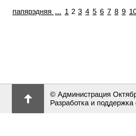
папярэдняя
...
1
2
3
4
5
6
7
8
9
1
© Администрация Октябрь
Разработка и поддержка 