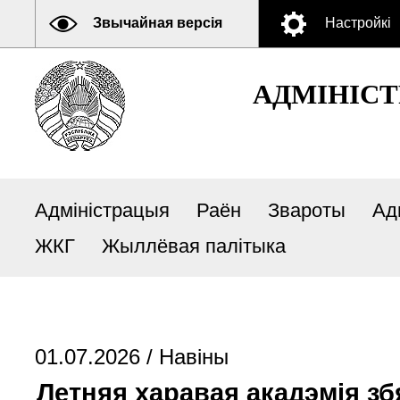
Звычайная версія
Настройкі
АДМIНIСТ
Адміністрацыя
Раён
Звароты
Ад
ЖКГ
Жыллёвая палітыка
01.07.2026 /
Навіны
Летняя харавая акадэмія збя