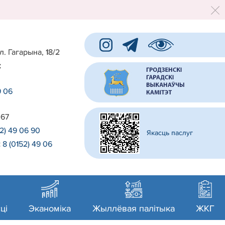
л. Гагарына, 18/2
:
9 06
 67
52) 49 06 90
Якасць паслуг
:
8 (0152) 49 06
0
ці
Эканоміка
Жыллёвая палітыка
ЖКГ