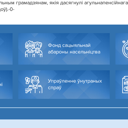
ьным грамадзянам, якія дасягнулі агульнапенсійнага
оў).-0-
Фонд сацыяльнай
абароны насельніцтва
Упраўленне ўнутраных
ні
спраў