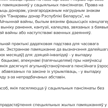
памяшканняў у сацыяльных пансіянатах. Права на
жыць донарам, узнагароджаным нагрудным знакам
ўя "Ганаравы донар Рэспублікі Беларусь", на
 Айчыннай вайны, былым вязням фашысцкіх канцлаге
ў выніку ранення, кантузіі, калецтва, звязаных з баявы
й вайны або наступствамі ваенных дзеянняў.
ьнай практыкі дадатковая падстава для часовага
ах. Экстраннае памяшканне да вызначэння далейшаг
х месяцаў) для: дзяцей-інвалідаў - у выпадку
бацькамі, апекунамі (папячыцелямі) пры наяўнасці
якія дасягнулі агульнаўстаноўленага пенсійнага ўзрос
об, абавязаных па законе іх утрымліваць, - у выпадку
яду з-за непрадбачаных абставін.
соб, якія пасяляюцца ў сацыяльныя пансіянаты без
 прадастаўлення спецыяльных жылых памяшканняў у