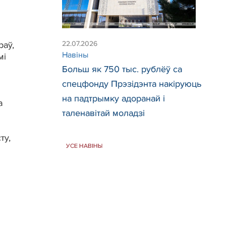
раў,
22.07.2026
Навіны
мі
Больш як 750 тыс. рублёў са
спецфонду Прэзідэнта накіруюць
на падтрымку адоранай і
а
таленавітай моладзі
ту,
УСЕ НАВІНЫ