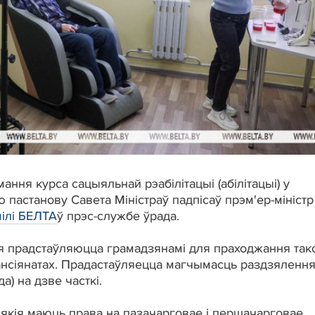
ння курса сацыяльнай рэабілітацыі (абілітацыі) у
пастанову Савета Міністраў падпісаў прэм'ер-міністр
ілі БЕЛТА
ў прэс-службе ўрада.
ія прадстаўляюцца грамадзянамі для праходжання так
ансіянатах. Прадастаўляецца магчымасць раздзялення
а) на дзве часткі.
якія маюць права на пазачарговае і першачарговае