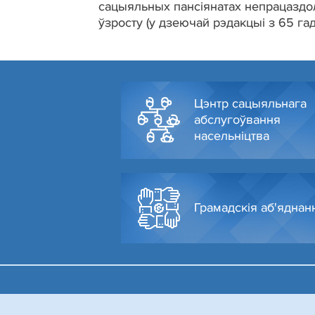
сацыяльных пансіянатах непрацаздол
ўзросту (у дзеючай рэдакцыі з 65 гад
Цэнтр сацыяльнага
абслугоўвання
насельніцтва
Грамадскія аб'яднан
© Администрация Октябрьского района г. Гродно, 2024
Разработка и поддержка сайта
БЕЛТА