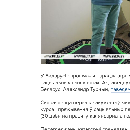
У Беларусі спрошчаны парадак атрыма
сацыяльных пансіянатах. Адпаведную 
Беларусі Аляксандр Турчын,
паведам
Скарачаецца пералік дакументаў, як
курса і пражывання ў сацыяльных п
(30 дзён на працягу каляндарнага год
Перагледжаны катэгорыі грамадзян, 