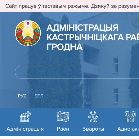
Сайт працуе ў тэставым рэжыме. Дзякуй за разумен
АДМIНIСТРАЦЫЯ
КАСТРЫЧНIЦКАГА РАЁ
ГРОДНА
РУС
БЕЛ
Адміністрацыя
Раён
Звароты
Адно ак