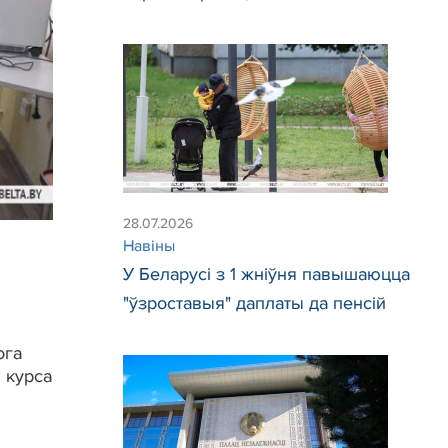
28.07.2026
Навіны
У Беларусі з 1 жніўня павышаюцца
"ўзроставыя" даплаты да пенсій
ога
 курса