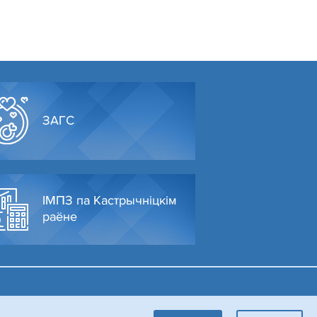
ЗАГС
ІМПЗ па Кастрычніцкім
раёне