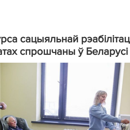
рса сацыяльнай рэабілітац
атах спрошчаны ў Беларусі