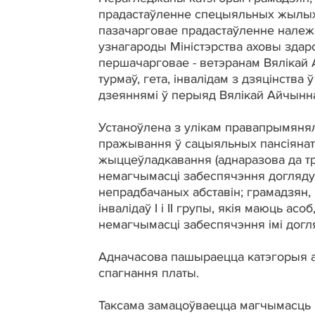
прадастаўленне спецыяльных жылых 
пазачарговае прадастаўленне нале
узнагароды Міністэрства аховы здаро
першачарговае - ветэранам Вялікай
турмаў, гета, інвалідам з дзяцінства 
дзеяннямі ў перыяд Вялікай Айчынна
Устаноўлена з улікам правапрымянял
пражывання ў сацыяльных пансіянат
жыццеўладкавання (аднаразова да тро
немагчымасці забеспячэння догляду 
непрадбачаных абставін; грамадзян, 
інвалідаў I і II групы, якія маюць ас
немагчымасці забеспячэння імі догл
Адначасова пашыраецца катэгорыя а
спагнання платы.
Таксама замацоўваецца магчымасць