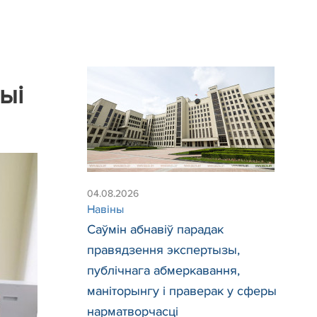
ыі
04.08.2026
Навіны
Саўмін абнавіў парадак
правядзення экспертызы,
публічнага абмеркавання,
маніторынгу і праверак у сферы
нарматворчасці