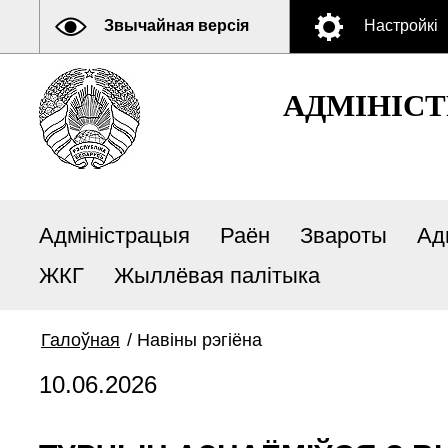
Звычайная версія
Настройкі
АДМIНIСТ
Адміністрацыя
Раён
Звароты
Ад
ЖКГ
Жыллёвая палітыка
Галоўная
/
Навiны рэгiёна
10.06.2026