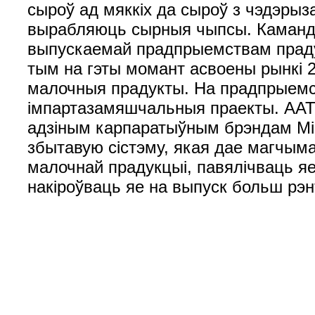
сыроў ад мяккіх да сыроў з чэдэрыз
вырабляюць сырныя чыпсы. Каманда 
выпускаемай прадпрыемствам прадук
тым на гэты момант асвоены рынкі 2
малочныя прадукты. На прадпрыемс
імпартазамяшчальныя праекты. ААТ 
адзіным карпаратыўным брэндам Mi
збытавую сістэму, якая дае магчым
малочнай прадукцыі, павялічваць я
накіроўваць яе на выпуск больш рэ