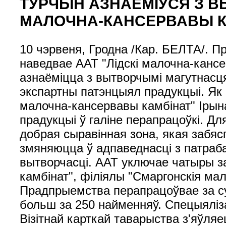
ТУРЧЫН АЗНАЁМІЎСЯ З В
МАЛОЧНА-КАНСЕРВАВЫ К
10 чэрвеня, Гродна /Кар. БЕЛТА/. П
наведвае ААТ "Лідскі малочна-кансе
азнаёміцца ​​з вытворчымі магутнас
экспартны патэнцыял прадукцыі. Як 
малочна-кансервавы камбінат" Ірын
прадукцыі ў галіне перапрацоўкі. Д
добрая сыравінная зона, якая забяс
змяняюцца ў адпаведнасці з патраба
вытворчасці. ААТ уключае чатыры за
камбінат", філіялы "Смаргонскія ма
Прадпрыемства перапрацоўвае за сут
больш за 250 найменняў. Спецыяліз
Візітнай карткай таварыства з'яўля