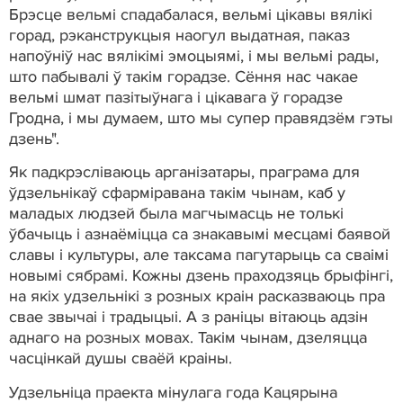
Брэсце вельмі спадабалася, вельмі цікавы вялікі
горад, рэканструкцыя наогул выдатная, паказ
напоўніў нас вялікімі эмоцыямі, і мы вельмі рады,
што пабывалі ў такім горадзе. Сёння нас чакае
вельмі шмат пазітыўнага і цікавага ў горадзе
Гродна, і мы думаем, што мы супер правядзём гэты
дзень".
Як падкрэсліваюць арганізатары, праграма для
ўдзельнікаў сфарміравана такім чынам, каб у
маладых людзей была магчымасць не толькі
ўбачыць і азнаёміцца са знакавымі месцамі баявой
славы і культуры, але таксама пагутарыць са сваімі
новымі сябрамі. Кожны дзень праходзяць брыфінгі,
на якіх удзельнікі з розных краін расказваюць пра
свае звычаі і традыцыі. А з раніцы вітаюць адзін
аднаго на розных мовах. Такім чынам, дзеляцца
часцінкай душы сваёй краіны.
Удзельніца праекта мінулага года Кацярына