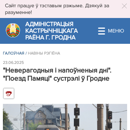
Сайт працуе ў тэставым рэжыме. Дзякуй за
разуменне!
АДМIНIСТРАЦЫЯ
КАСТРЫЧНIЦКАГА
РАЁНА Г. ГРОДНА
ГАЛОЎНАЯ
/
НАВIНЫ РЭГIЁНА
23.06.2025
"Неверагодныя і напоўненыя дні".
"Поезд Памяці" сустрэлі ў Гродне