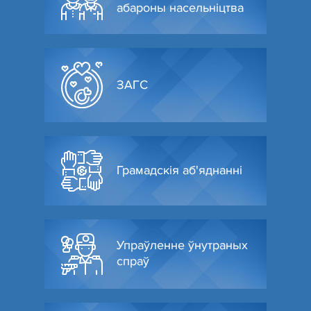
абароны насельніцтва
ЗАГС
Грамадскія аб'яднанні
Упраўленне ўнутраных
спраў