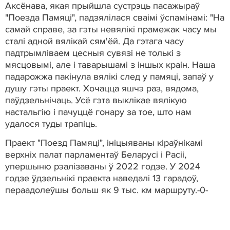
Аксёнава, якая прыйшла сустрэць пасажыраў
"Поезда Памяці", падзялілася сваімі ўспамінамі: "На
самай справе, за гэты невялікі прамежак часу мы
сталі адной вялікай сям'ёй. Да гэтага часу
падтрымліваем цесныя сувязі не толькі з
мясцовымі, але і таварышамі з іншых краін. Наша
падарожжа пакінула вялікі след у памяці, запаў у
душу гэты праект. Хочацца яшчэ раз, вядома,
паўдзельнічаць. Усё гэта выклікае вялікую
настальгію і пачуццё гонару за тое, што нам
удалося туды трапіць.
Праект "Поезд Памяці", ініцыяваны кіраўнікамі
верхніх палат парламентаў Беларусі і Расіі,
упершыню рэалізаваны ў 2022 годзе. У 2024
годзе ўдзельнікі праекта наведалі 13 гарадоў,
пераадолеўшы больш як 9 тыс. км маршруту.-0-