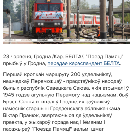
23 чэрвеня, Гродна /Кар. БЕЛТА/. "Поезд Памяці"
прыбыў у Гродна,
перадае карэспандэнт БЕЛТА
.
Першай кропкай маршруту 200 удзельнікаў,
нашчадкаў Пераможцаў - прадстаўнікоў народаў
былых рэспублік Савецкага Саюза, якія атрымалі ў
1945 годзе агульную Перамогу над нацызмам, быў
Брэст. Сёння іх віталі ў Гродне.Як заўважыў
намеснік старшыні Гродзенскага аблвыканкама
Віктар Пранюк, звяртаючыся да ўдзельнікаў
праекта, у жыхароў горада над Нёманам і
пасажыраў "Поезда Памяці" вельмі шмат