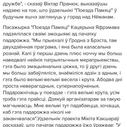
дружбе", - сказаў Віктар Пранюк, выказаўшы
надзею на тое, што ўдзельнікі "Поезда Памяці" ў
будучым яшчэ заглянуць у горад над Нёманам.
Пасажырка "Поезда Памяці" Кацярына Яфрэмава
падзялілася сваімі эмоцыямі ад пачатку
падарожжа. "Мы прыехалі ў Гродна з Брэста, там
двухдзённая праграма, і яна была каласальна
рознай. Калі ў першы дзень плюс ноччу мы больш
наведвалі нейкія патрыятычныя мерапрыемствы,
гэта было эмацыянальна цяжка, то ў другі дзень
мы больш забаўляліся, знаёміліся адзін з адным, і
гэта было вельмі-вельмі весела і крута. Абодва дні
проста неверагодныя, супернапоўненыя.
Падарожнічаць у поездзе - гэта вельмі крута, усім
трэба гэта прайсці. Дзякуй арганізатарам за такую
магчымасць. Мне вельмі тут падабаецца, хочацца,
каб гэта падарожжа ніколі не
заканчвалася".Удзельнік праекта Мікіта Какшараў
расказаў, што пачатак падарожжа ўжо ўражвае: "У