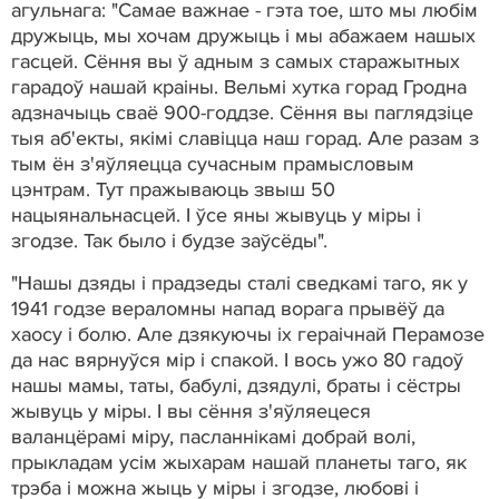
агульнага: "Самае важнае - гэта тое, што мы любім
дружыць, мы хочам дружыць і мы абажаем нашых
гасцей. Сёння вы ў адным з самых старажытных
гарадоў нашай краіны. Вельмі хутка горад Гродна
адзначыць сваё 900-годдзе. Сёння вы паглядзіце
тыя аб'екты, якімі славіцца наш горад. Але разам з
тым ён з'яўляецца сучасным прамысловым
цэнтрам. Тут пражываюць звыш 50
нацыянальнасцей. І ўсе яны жывуць у міры і
згодзе. Так было і будзе заўсёды".
"Нашы дзяды і прадзеды сталі сведкамі таго, як у
1941 годзе вераломны напад ворага прывёў да
хаосу і болю. Але дзякуючы іх гераічнай Перамозе
да нас вярнуўся мір і спакой. І вось ужо 80 гадоў
нашы мамы, таты, бабулі, дзядулі, браты і сёстры
жывуць у міры. І вы сёння з'яўляецеся
валанцёрамі міру, пасланнікамі добрай волі,
прыкладам усім жыхарам нашай планеты таго, як
трэба і можна жыць у міры і згодзе, любові і