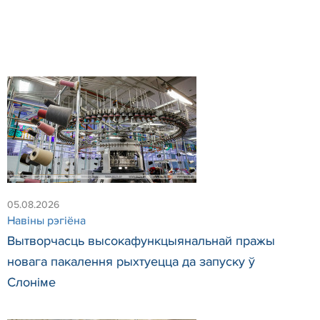
05.08.2026
Навiны рэгiёна
Вытворчасць высокафункцыянальнай пражы
новага пакалення рыхтуецца да запуску ў
Слоніме