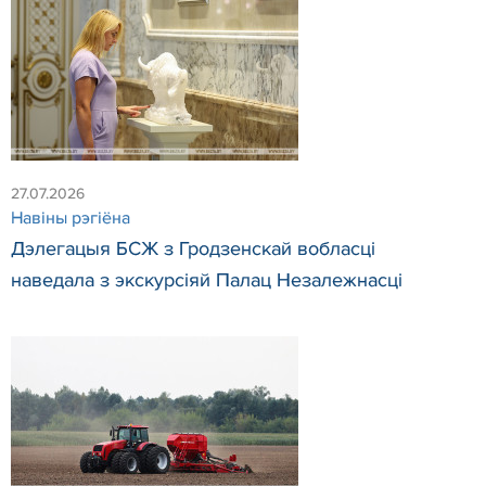
27.07.2026
Навiны рэгiёна
Дэлегацыя БСЖ з Гродзенскай вобласці
наведала з экскурсіяй Палац Незалежнасці