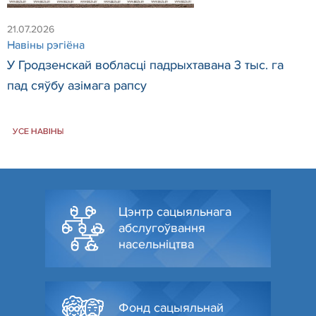
21.07.2026
Навiны рэгiёна
У Гродзенскай вобласці падрыхтавана 3 тыс. га
пад сяўбу азімага рапсу
УСЕ НАВІНЫ
Цэнтр сацыяльнага
абслугоўвання
насельніцтва
Фонд сацыяльнай