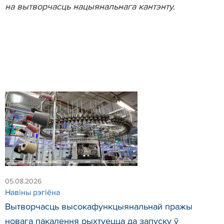
на вытворчасць нацыянальнага кантэнту.
05.08.2026
Навiны рэгiёна
Вытворчасць высокафункцыянальнай пражы
новага пакалення рыхтуецца да запуску ў