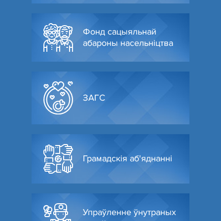
Фонд сацыяльнай
абароны насельніцтва
ЗАГС
Грамадскія аб'яднанні
Упраўленне ўнутраных