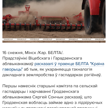
16 снежня, Мінск /Кар. БЕЛТА/.
Прадстаўнікі Віцебскага і Гарадзенскага
аблвыканкамаў
расказалі ў праекце БЕЛТА "Краіна
гаворыць"
аб тым, як укараняецца тэхналогія
дакладнага земляробства ў гаспадарках рэгіёнаў.
Першы намеснік старшыні камітэта па сельскай
гаспадарцы і харчаванні Гродзенскага
аблвыканкама Сяргей Сончык расказаў, што
Гродзенская вобласць займае адно з лідзіруючых
месцаў у вытворчасці раслінаводчай прадукцыі,