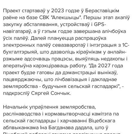
Праект стартаваў у 2023 годзе ў Бераставіцкім
раёне на базе СВК "Алекшыцы". Першы этап ахапіў
закупку абсталявання, устройстваў і GPS-
навігатараў, а ў гэтым годзе завершана алічбоўка
ўсіх палёў. Далей плануецца распрацоўка
электронных палёў севазваротаў і інтэграцыя з 1С-
бухгалтэрыяй, што дазволіць кіраўнікам у анлайн-
рэжыме адсочваць працэсы, выяўляць недахопы і
аператыўна карэкціраваць работу. "Да 2027 года
праект будзе гатовы да дэманстрацыі вынікаў,
пацвярджаючы, што лічбавізацыя і дакладнае
земляробства - будучыня сельскай гаспадаркі", -
падкрэсліў Сяргей Сончык.
Начальнік упраўлення земляробства,
раслінаводства і кормавытворчасці камітэта па
сельскай гаспадарцы і харчаванні Віцебскага
аблвыканкама Іна Багданава дадала, што ў