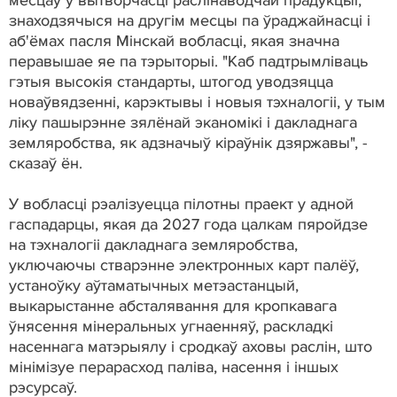
знаходзячыся на другім месцы па ўраджайнасці і
аб'ёмах пасля Мінскай вобласці, якая значна
перавышае яе па тэрыторыі. "Каб падтрымліваць
гэтыя высокія стандарты, штогод уводзяцца
новаўвядзенні, карэктывы і новыя тэхналогіі, у тым
ліку пашырэнне зялёнай эканомікі і дакладнага
земляробства, як адзначыў кіраўнік дзяржавы", -
сказаў ён.
У вобласці рэалізуецца пілотны праект у адной
гаспадарцы, якая да 2027 года цалкам пяройдзе
на тэхналогіі дакладнага земляробства,
уключаючы стварэнне электронных карт палёў,
устаноўку аўтаматычных метэастанцый,
выкарыстанне абсталявання для кропкавага
ўнясення мінеральных угнаенняў, раскладкі
насеннага матэрыялу і сродкаў аховы раслін, што
мінімізуе перарасход паліва, насення і іншых
рэсурсаў.