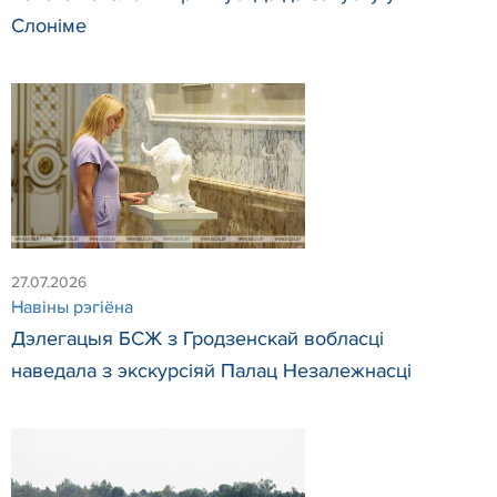
Слоніме
27.07.2026
Навiны рэгiёна
Дэлегацыя БСЖ з Гродзенскай вобласці
наведала з экскурсіяй Палац Незалежнасці