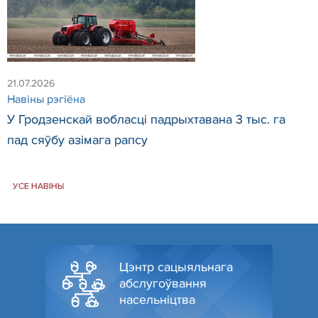
21.07.2026
Навiны рэгiёна
У Гродзенскай вобласці падрыхтавана 3 тыс. га
пад сяўбу азімага рапсу
УСЕ НАВІНЫ
Цэнтр сацыяльнага
абслугоўвання
насельніцтва