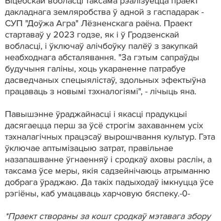
Віцебскай вобласці таксама рэалізуецца праект
дакладнага земляробства ў адной з гаспадарак -
СУП "Доўжа Агра" Лёзненскага раёна. Праект
стартаваў у 2023 годзе, як і ў Гродзенскай
вобласці, і ўключаў алічбоўку палёў з закупкай
неабходнага абсталявання. "За гэтым сапраўды
будучыня галіны, хоць укараненне патрабуе
дасведчаных спецыялістаў, здольных эфектыўна
працаваць з новымі тэхналогіямі", - лічыць яна.
Павышэнне ўраджайнасці і якасці прадукцыі
дасягаецца перш за ўсё строгім захаваннем усіх
тэхналагічных працэсаў вырошчвання культур. Гэта
ўключае аптымізацыю затрат, правільнае
назапашванне ўгнаенняў і сродкаў аховы раслін, а
таксама ўсе меры, якія садзейнічаюць атрыманню
добрага ўраджаю. Да такіх падыходаў імкнуцца ўсе
рэгіёны, каб умацаваць харчовую бяспеку.-0-
*Праект створаны за кошт сродкаў мэтавага збору