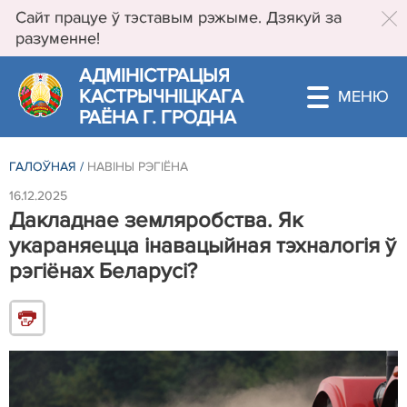
Сайт працуе ў тэставым рэжыме. Дзякуй за
разуменне!
АДМIНIСТРАЦЫЯ
КАСТРЫЧНIЦКАГА
РАЁНА Г. ГРОДНА
ГАЛОЎНАЯ
/
НАВIНЫ РЭГIЁНА
16.12.2025
Дакладнае земляробства. Як
укараняецца інавацыйная тэхналогія ў
рэгіёнах Беларусі?