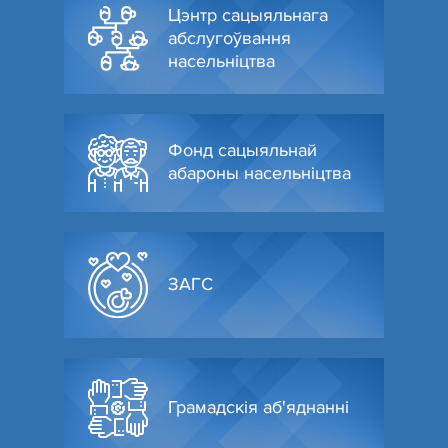
Цэнтр сацыяльнага
абслугоўвання
насельніцтва
Фонд сацыяльнай
абароны насельніцтва
ЗАГС
Грамадскія аб'яднанні