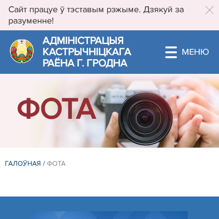
Сайт працуе ў тэставым рэжыме. Дзякуй за
разуменне!
АДМIНIСТРАЦЫЯ
КАСТРЫЧНIЦКАГА
РАЁНА Г. ГРОДНА
ФОТА
ГАЛОЎНАЯ
/
ФОТА