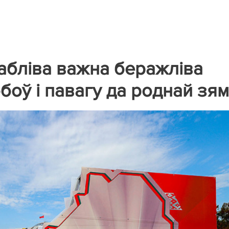
сабліва важна беражліва
боў і павагу да роднай зям