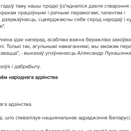
 гадоў таму нашы продкі ўз'ядналіся дзеля стварэння 
крокам працоўнымі і ратнымі перамогамі, талентам і
 дзяржаўнасць, сцвярджаючы сябе сярод народаў і к
я".
эўнена ідзе наперад, асабліва важна беражліва захоўва
лі. Толькі так, агульнымі намаганнямі, мы зможам пер
звацца", - выказаў упэўненасць Аляксандр Лукашэнка
роўя і дабрабыту.
нём народнага адзінства
га адзінства.
ці, што сімвалізуе нацыянальнае адраджэнне Беларусі