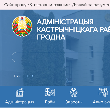
Сайт працуе ў тэставым рэжыме. Дзякуй за разумен
АДМIНIСТРАЦЫЯ
КАСТРЫЧНIЦКАГА РАЁ
ГРОДНА
РУС
БЕЛ
Адміністрацыя
Раён
Звароты
Адно ак