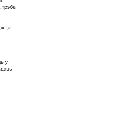
і
, трэба
ок за
ць у
адаць