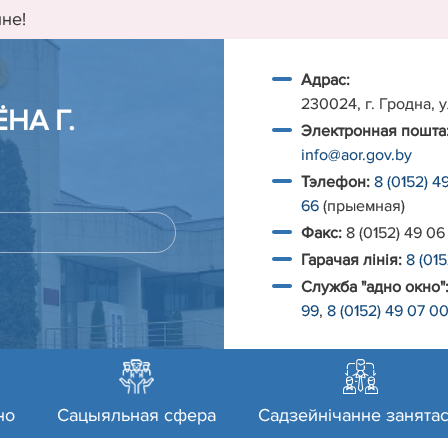
не!
Адрас:
230024, г. Гродна, у
НА Г.
Электронная пошта
info@aor.gov.by
Тэлефон:
8 (0152) 4
66
(прыемная)
Факс:
8 (0152) 49 06
Гарачая лiнiя:
8 (01
Служба "адно окно"
99
,
8 (0152) 49 07 0
но
Сацыяльная сфера
Садзейнічанне занятас