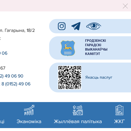
л. Гагарына, 18/2
:
9 06
 67
52) 49 06 90
Якасць паслуг
:
8 (0152) 49 06
0
ці
Эканоміка
Жыллёвая палітыка
ЖКГ