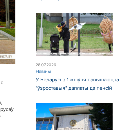
28.07.2026
Навіны
У Беларусі з 1 жніўня павышаюцца
с-
"ўзроставыя" даплаты да пенсій
 -
арусаў
б