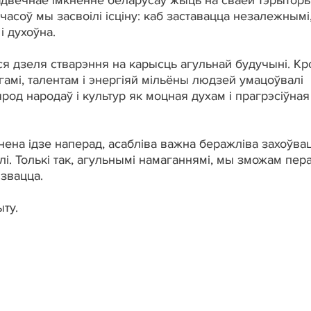
адвечнае імкненне беларусаў жыць на сваёй тэрыторы
х часоў мы засвоілі ісціну: каб заставацца незалежнымі
і духоўна.
ся дзеля стварэння на карысць агульнай будучыні. Кр
амі, талентам і энергіяй мільёны людзей умацоўвалі
од народаў і культур як моцная духам і прагрэсіўная
ўнена ідзе наперад, асабліва важна беражліва захоўва
лі. Толькі так, агульнымі намаганнямі, мы зможам пер
звацца.
ту.