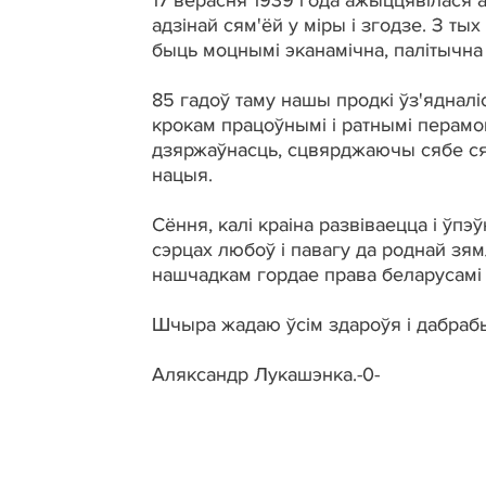
17 верасня 1939 года ажыццявілася 
адзінай сям'ёй у міры і згодзе. З ты
быць моцнымі эканамічна, палітычна 
85 гадоў таму нашы продкі ўз'ядналі
крокам працоўнымі і ратнымі перамог
дзяржаўнасць, сцвярджаючы сябе сяр
нацыя.
Сёння, калі краіна развіваецца і ўпэ
сэрцах любоў і павагу да роднай зям
нашчадкам гордае права беларусамі 
Шчыра жадаю ўсім здароўя і дабрабы
Аляксандр Лукашэнка.-0-