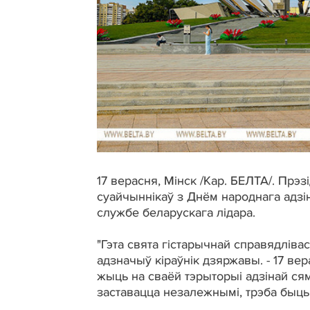
17 верасня, Мінск /Кар. БЕЛТА/. Прэ
суайчыннікаў з Днём народнага адзі
службе беларускага лідара.
"Гэта свята гістарычнай справядліва
адзначыў кіраўнік дзяржавы. - 17 в
жыць на сваёй тэрыторыі адзінай сям'
заставацца незалежнымі, трэба быць 