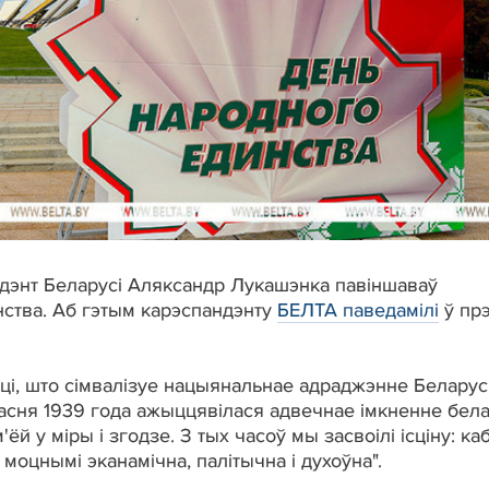
зідэнт Беларусі Аляксандр Лукашэнка павіншаваў
нства. Аб гэтым карэспандэнту
БЕЛТА паведамілі
ў прэ
сці, што сімвалізуе нацыянальнае адраджэнне Беларусі,
ерасня 1939 года ажыццявілася адвечнае імкненне бел
ёй у міры і згодзе. З тых часоў мы засвоілі ісціну: ка
моцнымі эканамічна, палітычна і духоўна".