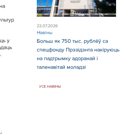
на
ультур
22.07.2026
Навіны
ць у
Больш як 750 тыс. рублёў са
адаць
спецфонду Прэзідэнта накіруюць
.
на падтрымку адоранай і
таленавітай моладзі
УСЕ НАВІНЫ
.