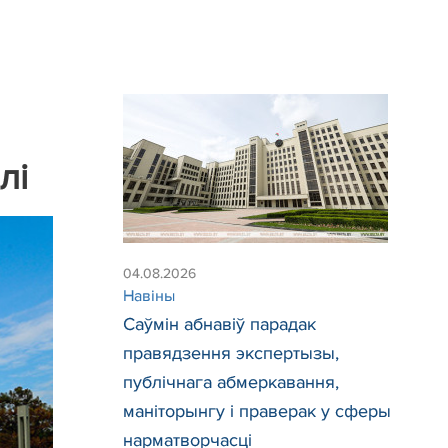
лі
04.08.2026
Навіны
Саўмін абнавіў парадак
правядзення экспертызы,
публічнага абмеркавання,
маніторынгу і праверак у сферы
нарматворчасці