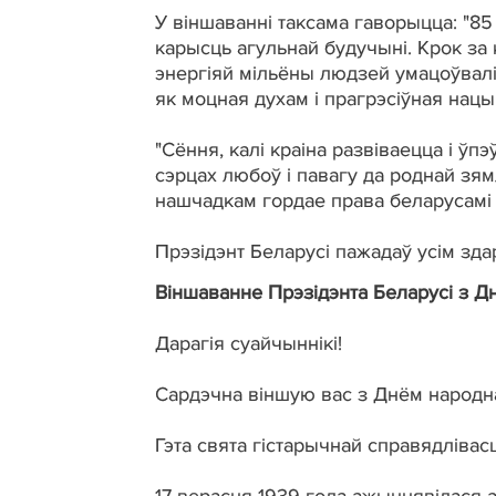
У віншаванні таксама гаворыцца: "85
карысць агульнай будучыні. Крок за 
энергіяй мільёны людзей умацоўвалі
як моцная духам і прагрэсіўная нацы
"Сёння, калі краіна развіваецца і ўп
сэрцах любоў і павагу да роднай зям
нашчадкам гордае права беларусамі 
Прэзідэнт Беларусі пажадаў усім зда
Віншаванне Прэзідэнта Беларусі з Д
Дарагія суайчыннікі!
Сардэчна віншую вас з Днём народна
Гэта свята гістарычнай справядлівас