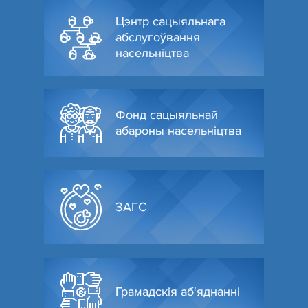
Цэнтр сацыяльнага
абслугоўвання
насельніцтва
Фонд сацыяльнай
абароны насельніцтва
ЗАГС
Грамадскія аб'яднанні