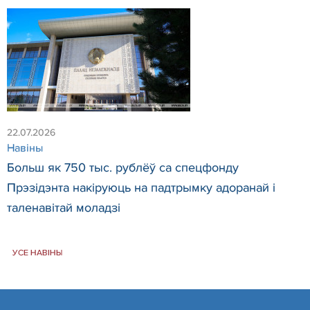
22.07.2026
Навіны
Больш як 750 тыс. рублёў са спецфонду
Прэзідэнта накіруюць на падтрымку адоранай і
таленавітай моладзі
УСЕ НАВІНЫ