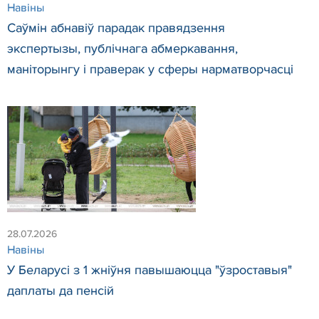
Навіны
Саўмін абнавіў парадак правядзення
экспертызы, публічнага абмеркавання,
маніторынгу і праверак у сферы нарматворчасці
28.07.2026
Навіны
У Беларусі з 1 жніўня павышаюцца "ўзроставыя"
даплаты да пенсій