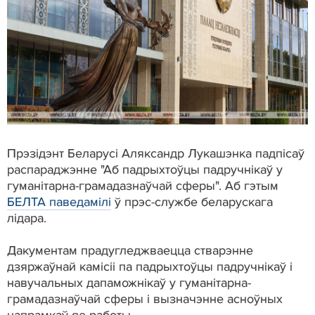
Прэзідэнт Беларусі Аляксандр Лукашэнка падпісаў
распараджэнне "Аб падрыхтоўцы падручнікаў у
гуманітарна-грамадазнаўчай сферы". Аб гэтым
БЕЛТА паведамілі
ў прэс-службе беларускага
лідара.
Дакументам прадугледжваецца стварэнне
дзяржаўнай камісіі па падрыхтоўцы падручнікаў і
навучальных дапаможнікаў у гуманітарна-
грамадазнаўчай сферы і вызначэнне асноўных
напрамкаў яе работы.