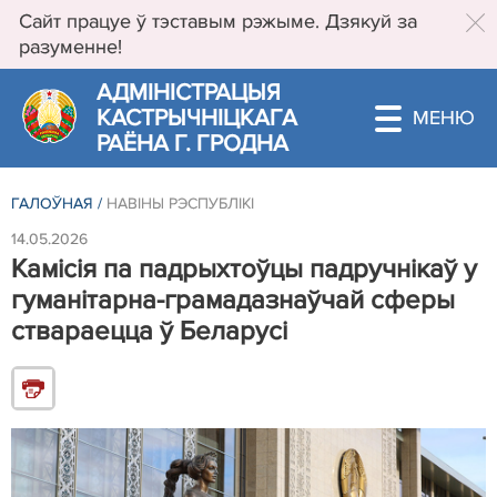
Сайт працуе ў тэставым рэжыме. Дзякуй за
разуменне!
АДМIНIСТРАЦЫЯ
КАСТРЫЧНIЦКАГА
РАЁНА Г. ГРОДНА
ГАЛОЎНАЯ
/
НАВІНЫ РЭСПУБЛIКI
14.05.2026
Камісія па падрыхтоўцы падручнікаў у
гуманітарна-грамадазнаўчай сферы
ствараецца ў Беларусі