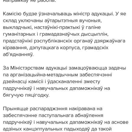
Камісію будзе ўзначальваць міністр адукацыі. У яе
склад уключаны аўтарытэтныя вучоныя,
выкладчыкі, настаўнікі-практыкі ў галіне
гуманітарных і грамадазнаўчых дысцыплін,
прадстаўнікі рэспубліканскіх органаў дзяржаўнага
кіравання, дэпутацкага корпуса, грамадскіх
аб'яднанняў.
За Міністэрствам адукацыі замацоўваюцца задачы
па арганізацыйна-метадычным забеспячэнні
дзейнасці камісіі і ўдасканаленні зместу
падручнікаў і навучальных дапаможнікаў на
бягучую пяцігодку.
Прыняцце распараджэння накіравана на
забеспячэнне паступальнага абнаўлення
падручнікаў і навучальных дапаможнікаў на аснове
адзіных канцэптуальных падыходаў да такой