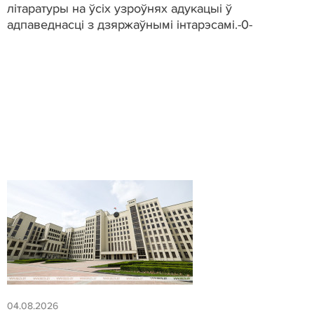
літаратуры на ўсіх узроўнях адукацыі ў
адпаведнасці з дзяржаўнымі інтарэсамі.-0-
04.08.2026