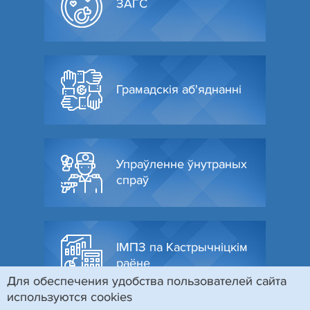
ЗАГС
Грамадскія аб'яднанні
Упраўленне ўнутраных
спраў
ІМПЗ па Кастрычніцкім
раёне
Для обеспечения удобства пользователей сайта
используются cookies