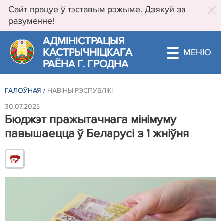
Сайт працуе ў тэставым рэжыме. Дзякуй за
разуменне!
АДМIНIСТРАЦЫЯ
КАСТРЫЧНIЦКАГА
РАЁНА Г. ГРОДНА
ГАЛОЎНАЯ
/
НАВІНЫ РЭСПУБЛIКI
30.07.2025
Бюджэт пражытачнага мінімуму
павышаецца ў Беларусі з 1 жніўня