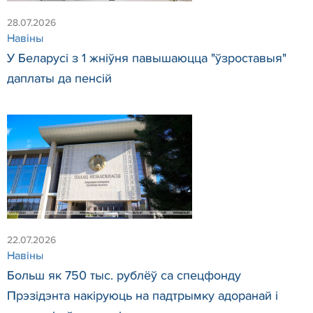
28.07.2026
Навіны
У Беларусі з 1 жніўня павышаюцца "ўзроставыя"
даплаты да пенсій
22.07.2026
Навіны
Больш як 750 тыс. рублёў са спецфонду
Прэзідэнта накіруюць на падтрымку адоранай і