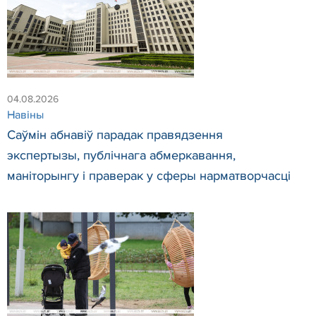
04.08.2026
Навіны
Саўмін абнавіў парадак правядзення
экспертызы, публічнага абмеркавання,
маніторынгу і праверак у сферы нарматворчасці