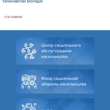
таленавітай моладзі
УСЕ НАВІНЫ
Цэнтр сацыяльнага
абслугоўвання
насельніцтва
Фонд сацыяльнай
абароны насельніцтва