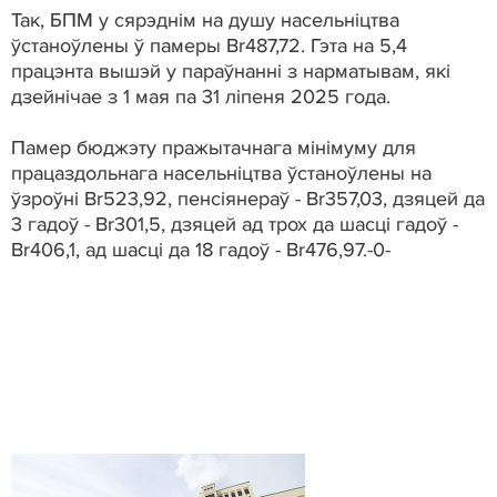
Так, БПМ у сярэднім на душу насельніцтва
ўстаноўлены ў памеры Br487,72. Гэта на 5,4
працэнта вышэй у параўнанні з нарматывам, які
дзейнічае з 1 мая па 31 ліпеня 2025 года.
Памер бюджэту пражытачнага мінімуму для
працаздольнага насельніцтва ўстаноўлены на
ўзроўні Br523,92, пенсіянераў - Br357,03, дзяцей да
3 гадоў - Br301,5, дзяцей ад трох да шасці гадоў -
Br406,1, ад шасці да 18 гадоў - Br476,97.-0-