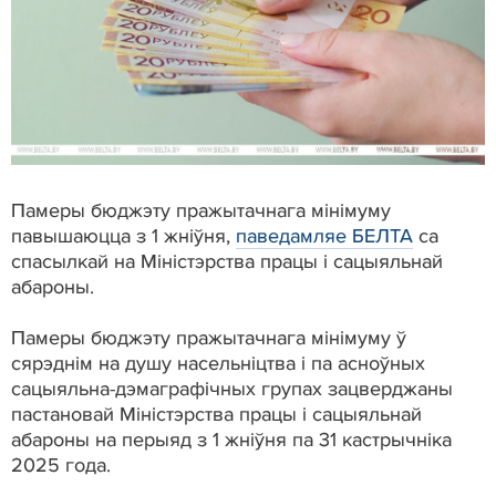
Памеры бюджэту пражытачнага мінімуму
павышаюцца з 1 жніўня,
паведамляе БЕЛТА
са
спасылкай на Міністэрства працы і сацыяльнай
абароны.
Памеры бюджэту пражытачнага мінімуму ў
сярэднім на душу насельніцтва і па асноўных
сацыяльна-дэмаграфічных групах зацверджаны
пастановай Міністэрства працы і сацыяльнай
абароны на перыяд з 1 жніўня па 31 кастрычніка
2025 года.