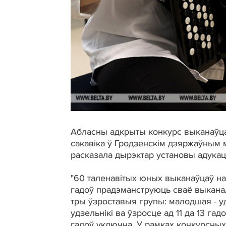
Абласны адкрыты конкурс выканаўцаў
сакавіка ў Гродзенскім дзяржаўным
расказала дырэктар установы адукац
"60 таленавітых юных выканаўцаў на 
гадоў прадэманструюць сваё выканал
тры ўзроставыя групы: малодшая - уд
удзельнікі ва ўзросце ад 11 да 13 гад
гадоў уключна. У рамках конкурсны