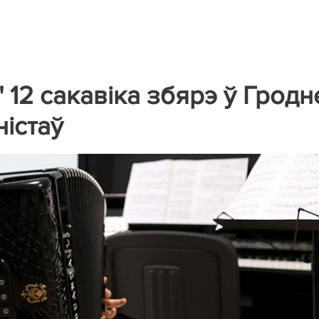
 12 сакавіка збярэ ў Гродн
ністаў