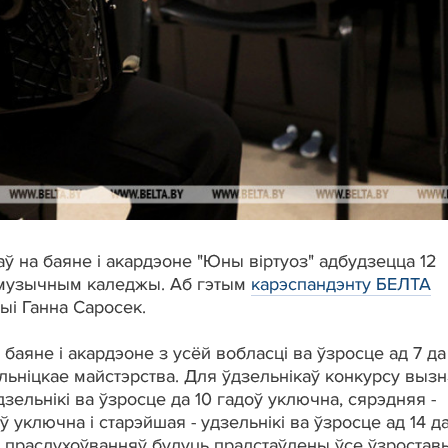
 на баяне і акардэоне "Юны віртуоз" адбудзецца 12
 музычным каледжы. Аб гэтым
карэспандэнту БЕЛТА
ыі Ганна Саросек.
баяне і акардэоне з усёй вобласці ва ўзросце ад 7 да
ьніцкае майстэрства. Для ўдзельнікаў конкурсу выз
зельнікі ва ўзросце да 10 гадоў уключна, сярэдняя -
оў уключна і старэйшая - удзельнікі ва ўзросце ад 14 да
х праслухоўванняў будуць прадстаўлены ўсе ўзростав