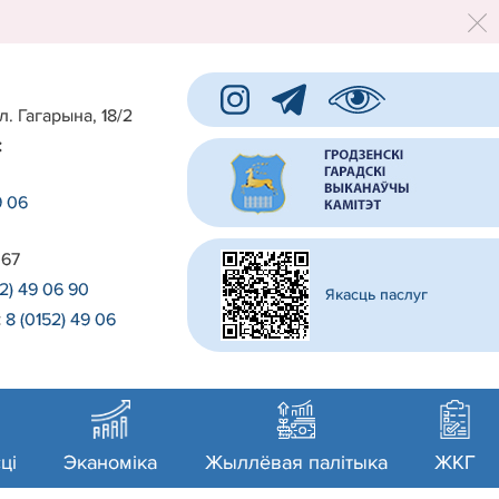
л. Гагарына, 18/2
:
9 06
 67
52) 49 06 90
Якасць паслуг
:
8 (0152) 49 06
0
ці
Эканоміка
Жыллёвая палітыка
ЖКГ