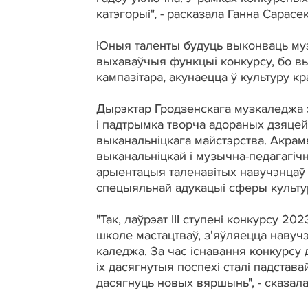
катэгорыі", - расказала Ганна Сарасек
Юныя таленты будуць выконваць музы
выхаваўчыя функцыі конкурсу, бо в
кампазітара, акунаецца ў культуру кра
Дырэктар Гродзенскага музкаледжа 
і падтрымка творча адораных дзяцей
выканальніцкага майстэрства. Акрам
выканальніцкай і музычна-педагагіч
арыентацыя таленавітых навучэнцаў
спецыяльнай адукацыі сферы культу
"Так, лаўрэат III ступені конкурсу 2
школе мастацтваў, з'яўляецца навуч
каледжа. За час існавання конкурсу 
іх дасягнутыя поспехі сталі падстава
дасягнуць новых вяршынь", - сказала