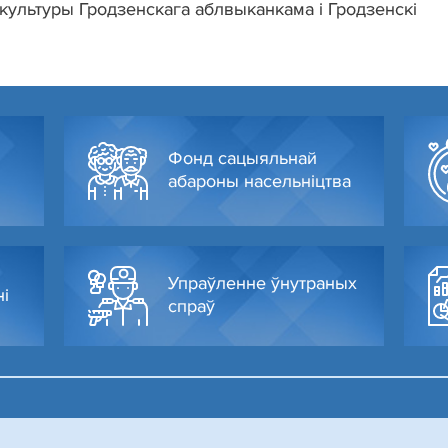
 культуры Гродзенскага аблвыканкама і Гродзенскі
Фонд сацыяльнай
абароны насельніцтва
Упраўленне ўнутраных
ні
спраў