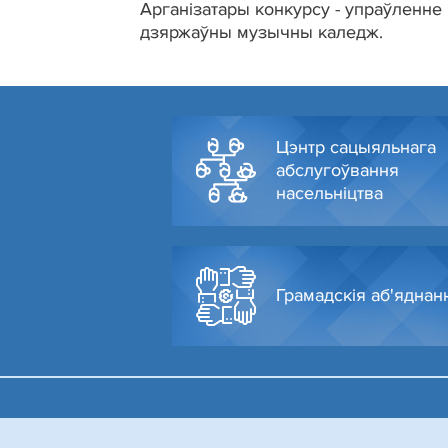
Арганізатары конкурсу - упраўленне
дзяржаўны музычны каледж.
Цэнтр сацыяльнага
абслугоўвання
насельніцтва
Грамадскія аб'яднан
© Администрация Октябрьского района г. Гродно, 2024
Разработка и поддержка сайта
БЕЛТА