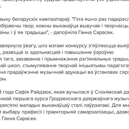
.
ку беларускіх кампазітараў. "Гэта яшчэ раз падкрэс
ыбіраючы твор, кожны выканаўца вывучае і творчасць
іны і ў яе традыцыі", - дапоўніла Ганна Сарасек.
звярнула ўвагу, што мэтамі конкурсу з'яўляюцца выя
, развіццё іх здольнасцей і павышэнне ўзроўню
я таго, захаванне і прымнажэнне рэгіянальных трады
най школ, стымуляванне творчай ініцыятывы педагога
 на прадаўжэнне музычнай адукацыі ва ўстановах сяр
ры.
023 года Сафія Райдзюк, якая вучылася ў Слонімскай д
энкай першага курса Гродзенскага дзяржаўнага музы
дзясяткі маладых выканаўцаў сталі лаўрэатамі. Для мн
й выбару прафесіі і траекторыяй самарэалізацыі, дазво
 Ганна Сарасек.