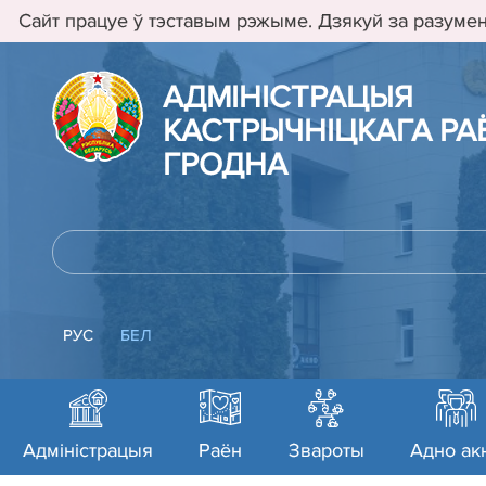
Сайт працуе ў тэставым рэжыме. Дзякуй за разумен
АДМIНIСТРАЦЫЯ
КАСТРЫЧНIЦКАГА РАЁ
ГРОДНА
РУС
БЕЛ
Адміністрацыя
Раён
Звароты
Адно ак