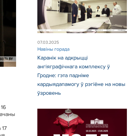
07.03.2025
Навіны горада
Каранік на адкрыцці
ангіяграфічнага комплексу ў
Гродне: гэта падніме
кардыядапамогу ў рэгіёне на новы
ўзровень
 16
начаны
 17
ыя