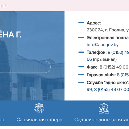
не!
Адрас:
230024, г. Гродна, у
НА Г.
Электронная пошта
info@aor.gov.by
Тэлефон:
8 (0152) 4
66
(прыемная)
Факс:
8 (0152) 49 06
Гарачая лiнiя:
8 (01
Служба "адно окно"
99
,
8 (0152) 49 07 0
но
Сацыяльная сфера
Садзейнічанне занятас