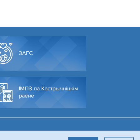
ЗАГС
ІМПЗ па Кастрычніцкім
раёне