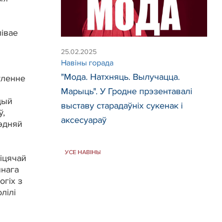
лівае
25.02.2025
Навіны горада
"Мода. Натхняць. Вылучацца.
ўленне
Марыць". У Гродне прэзентавалі
цый
выставу старадаўніх сукенак і
ў,
аксесуараў
эдняй
УСЕ НАВІНЫ
зіцячай
чнага
огіх з
лілі