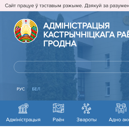
Сайт працуе ў тэставым рэжыме. Дзякуй за разумен
АДМIНIСТРАЦЫЯ
КАСТРЫЧНIЦКАГА РАЁ
ГРОДНА
РУС
БЕЛ
Адміністрацыя
Раён
Звароты
Адно ак