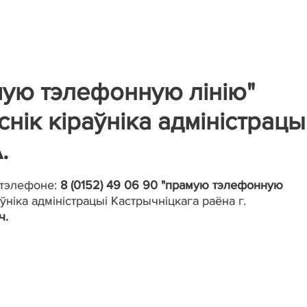
мую тэлефонную лінію"
ік кіраўніка адміністрацы
.
тэлефоне:
8 (0152) 49 06 90 "прамую тэлефонную
ніка адміністрацыі Кастрычніцкага раёна г.
ч.