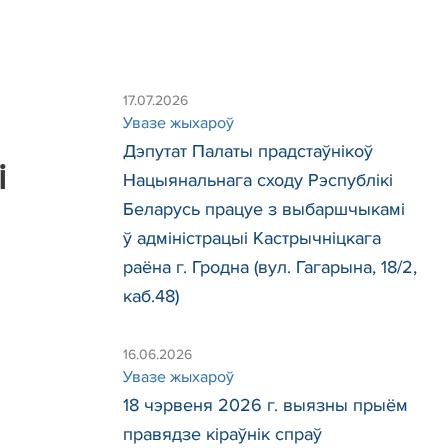
17.07.2026
Увазе жыхароў
Дэпутат Палаты прадстаўнікоў
і
Нацыянальнага сходу Рэспублікі
Беларусь працуе з выбаршчыкамі
ў адміністрацыі Кастрычніцкага
раёна г. Гродна (вул. Гагарына, 18/2,
каб.48)
16.06.2026
Увазе жыхароў
18 чэрвеня 2026 г. выязны прыём
правядзе кіраўнік спраў