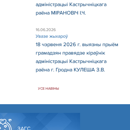
адміністрацыі Кастрычніцкага
раёна МІРАНОВІЧ І.Ч.
16.06.2026
Увазе жыхароў
18 чэрвеня 2026 г. выязны прыём
грамадзян правядзе кіраўнік
адміністрацыі Кастрычніцкага
раёна г. Гродна КУЛЕША З.В.
УСЕ НАВІНЫ
ЗАГС