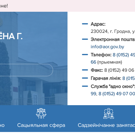
не!
Адрас:
230024, г. Гродна, у
НА Г.
Электронная пошта
info@aor.gov.by
Тэлефон:
8 (0152) 4
66
(прыемная)
Факс:
8 (0152) 49 06
Гарачая лiнiя:
8 (01
Служба "адно окно"
99
,
8 (0152) 49 07 0
но
Сацыяльная сфера
Садзейнічанне занятас