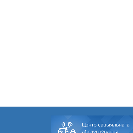
Цэнтр сацыяльнага
абслугоўвання