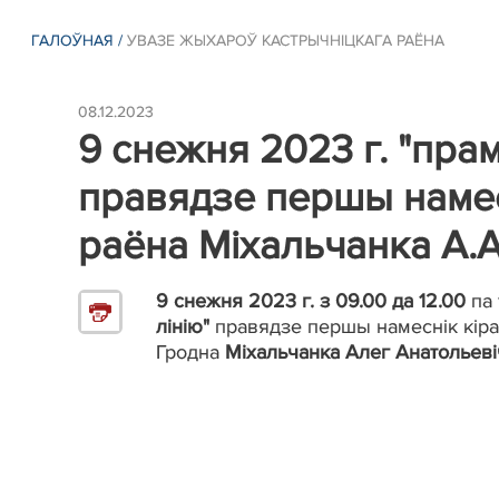
ГАЛОЎНАЯ
/
УВАЗЕ ЖЫХАРОЎ КАСТРЫЧНІЦКАГА РАЁНА
08.12.2023
9 снежня 2023 г. "пра
правядзе першы намесн
раёна Міхальчанка А.А
9 снежня 2023 г. з 09.00 да 12.00
па 
лінію"
правядзе першы намеснік кіраў
Гродна
Міхальчанка Алег Анатольеві