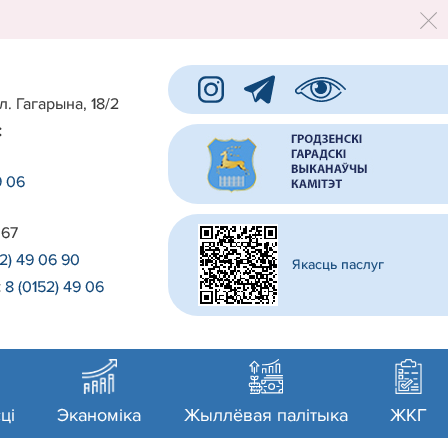
л. Гагарына, 18/2
:
9 06
 67
52) 49 06 90
Якасць паслуг
:
8 (0152) 49 06
0
ці
Эканоміка
Жыллёвая палітыка
ЖКГ