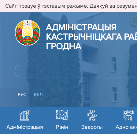
Сайт працуе ў тэставым рэжыме. Дзякуй за разумен
АДМIНIСТРАЦЫЯ
КАСТРЫЧНIЦКАГА РАЁ
ГРОДНА
РУС
БЕЛ
Адміністрацыя
Раён
Звароты
Адно ак