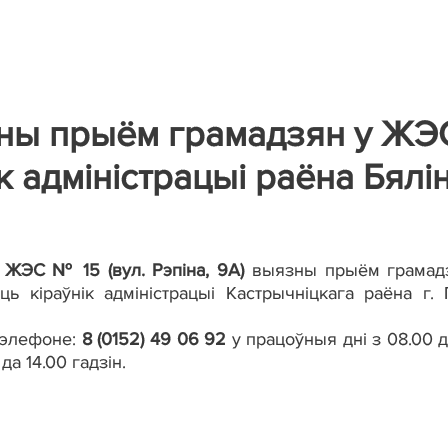
зны прыём грамадзян у ЖЭ
 адміністрацыі раёна Бялін
у
ЖЭС № 15 (вул. Рэпіна, 9А)
выязны прыём грамад
ць кіраўнік адміністрацыі Кастрычніцкага раёна г. 
тэлефоне:
8 (0152) 49 06 92
у працоўныя дні з 08.00 д
да 14.00 гадзін.