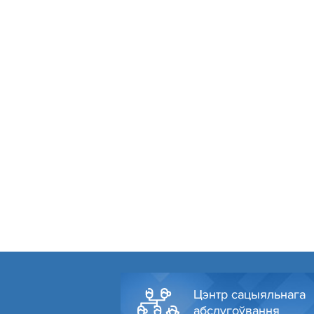
Цэнтр сацыяльнага
абслугоўвання