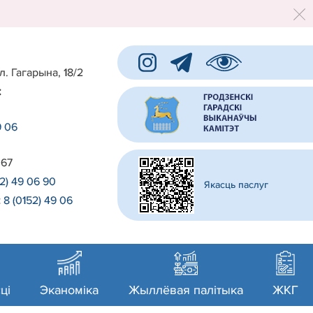
л. Гагарына, 18/2
:
9 06
 67
52) 49 06 90
Якасць паслуг
:
8 (0152) 49 06
0
ці
Эканоміка
Жыллёвая палітыка
ЖКГ