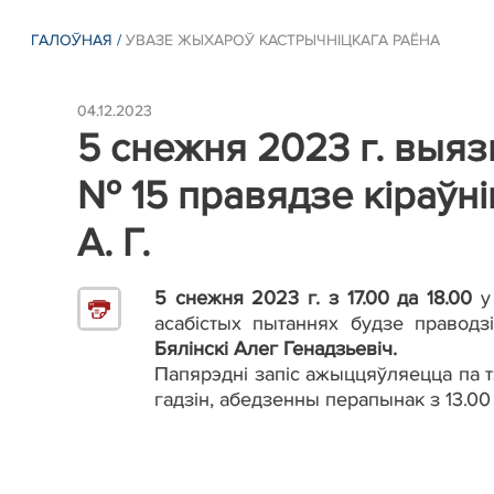
ГАЛОЎНАЯ
/
УВАЗЕ ЖЫХАРОЎ КАСТРЫЧНІЦКАГА РАЁНА
04.12.2023
5 снежня 2023 г. выя
№ 15 правядзе кіраўнік
А. Г.
5 снежня 2023 г. з 17.00 да 18.00
асабістых пытаннях будзе праводзі
Бялінскі Алег Генадзьевіч.
Папярэдні запіс ажыццяўляецца па 
гадзін, абедзенны перапынак з 13.00 