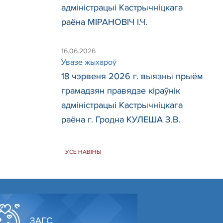
адміністрацыі Кастрычніцкага
раёна МІРАНОВІЧ І.Ч.
16.06.2026
Увазе жыхароў
18 чэрвеня 2026 г. выязны прыём
грамадзян правядзе кіраўнік
адміністрацыі Кастрычніцкага
раёна г. Гродна КУЛЕША З.В.
УСЕ НАВІНЫ
ЗАГС