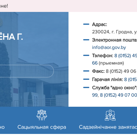
не!
Адрас:
230024, г. Гродна, у
НА Г.
Электронная пошта
info@aor.gov.by
Тэлефон:
8 (0152) 4
66
(прыемная)
Факс:
8 (0152) 49 06
Гарачая лiнiя:
8 (01
Служба "адно окно"
99
,
8 (0152) 49 07 0
но
Сацыяльная сфера
Садзейнічанне занятас