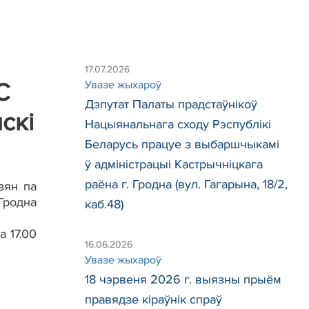
17.07.2026
С
Увазе жыхароў
Дэпутат Палаты прадстаўнікоў
скі
Нацыянальнага сходу Рэспублікі
Беларусь працуе з выбаршчыкамі
ў адміністрацыі Кастрычніцкага
раёна г. Гродна (вул. Гагарына, 18/2,
зян па
Гродна
каб.48)
а 17.00
16.06.2026
Увазе жыхароў
18 чэрвеня 2026 г. выязны прыём
правядзе кіраўнік спраў