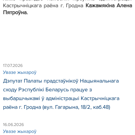
Кастрычніцкага раёна г. Гродна
Кажамякіна Алена
Пятроўна.
17.07.2026
Увазе жыхароў
Дэпутат Палаты прадстаўнікоў Нацыянальнага
сходу Рэспублікі Беларусь працуе з
выбаршчыкамі ў адміністрацыі Кастрычніцкага
раёна г. Гродна (вул. Гагарына, 18/2, каб.48)
16.06.2026
Увазе жыхароў