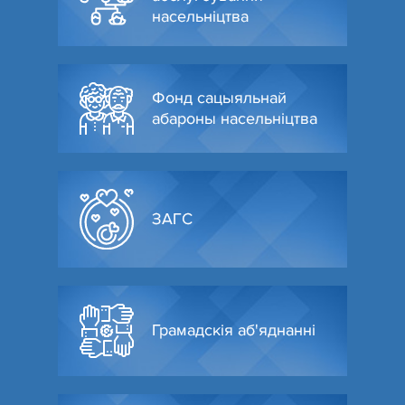
насельніцтва
Фонд сацыяльнай
абароны насельніцтва
ЗАГС
Грамадскія аб'яднанні