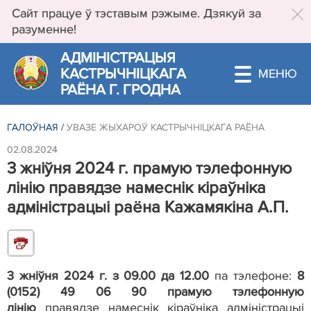
Сайт працуе ў тэставым рэжыме. Дзякуй за
разуменне!
АДМIНIСТРАЦЫЯ
КАСТРЫЧНIЦКАГА
РАЁНА Г. ГРОДНА
ГАЛОЎНАЯ
/
УВАЗЕ ЖЫХАРОЎ КАСТРЫЧНІЦКАГА РАЁНА
02.08.2024
3 жніўня 2024 г. прамую тэлефонную
лінію правядзе намеснік кіраўніка
адміністрацыі раёна Кажамякіна А.П.
3 жніўня 2024 г. з 09.00 да 12.00
па тэлефоне:
8
(0152) 49 06 90 прамую тэлефонную
лінію
правядзе намеснік кіраўніка адміністрацыі