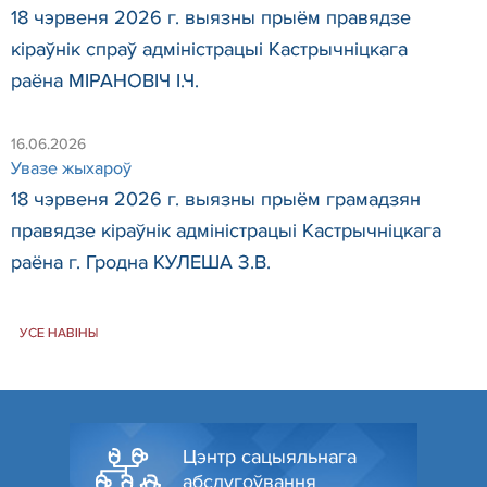
18 чэрвеня 2026 г. выязны прыём правядзе
кіраўнік спраў адміністрацыі Кастрычніцкага
раёна МІРАНОВІЧ І.Ч.
16.06.2026
Увазе жыхароў
18 чэрвеня 2026 г. выязны прыём грамадзян
правядзе кіраўнік адміністрацыі Кастрычніцкага
раёна г. Гродна КУЛЕША З.В.
УСЕ НАВІНЫ
Цэнтр сацыяльнага
абслугоўвання