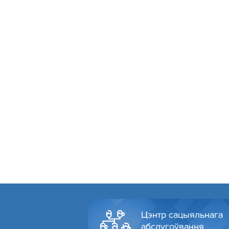
Цэнтр сацыяльнага
абслугоўвання