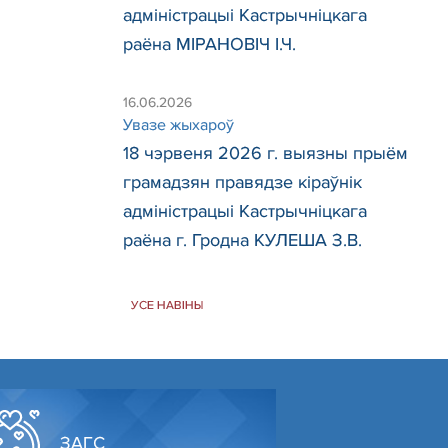
адміністрацыі Кастрычніцкага
раёна МІРАНОВІЧ І.Ч.
16.06.2026
Увазе жыхароў
18 чэрвеня 2026 г. выязны прыём
грамадзян правядзе кіраўнік
адміністрацыі Кастрычніцкага
раёна г. Гродна КУЛЕША З.В.
УСЕ НАВІНЫ
ЗАГС