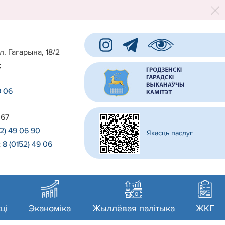
л. Гагарына, 18/2
:
9 06
 67
52) 49 06 90
Якасць паслуг
:
8 (0152) 49 06
0
ці
Эканоміка
Жыллёвая палітыка
ЖКГ