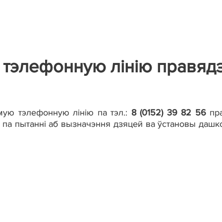
ю тэлефонную лінію правяд
ую тэлефонную лінію па тэл.:
8 (0152) 39 82 56
пр
а па пытанні аб вызначэння дзяцей ва ўстановы дашк