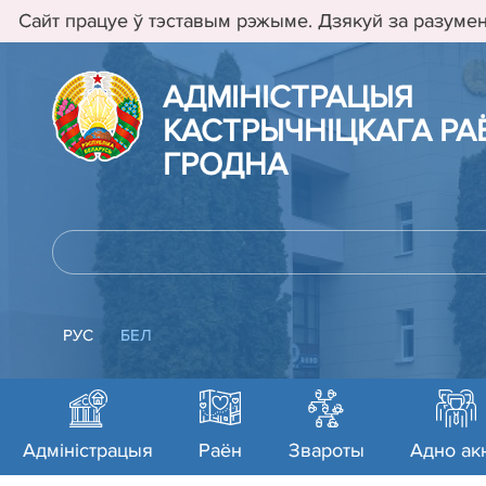
Сайт працуе ў тэставым рэжыме. Дзякуй за разумен
АДМIНIСТРАЦЫЯ
КАСТРЫЧНIЦКАГА РАЁ
ГРОДНА
РУС
БЕЛ
Адміністрацыя
Раён
Звароты
Адно ак