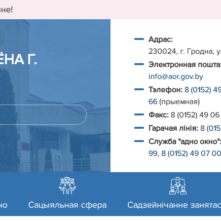
не!
Адрас:
230024, г. Гродна, у
НА Г.
Электронная пошта
info@aor.gov.by
Тэлефон:
8 (0152) 4
66
(прыемная)
Факс:
8 (0152) 49 06
Гарачая лiнiя:
8 (01
Служба "адно окно"
99
,
8 (0152) 49 07 0
но
Сацыяльная сфера
Садзейнічанне занятас