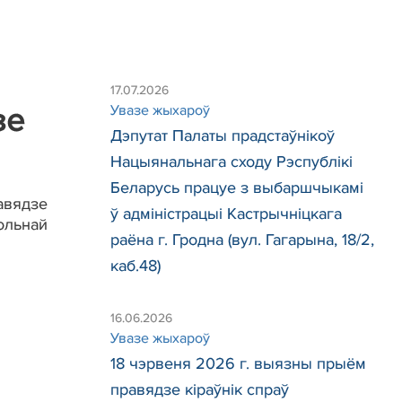
17.07.2026
зе
Увазе жыхароў
Дэпутат Палаты прадстаўнікоў
Нацыянальнага сходу Рэспублікі
Беларусь працуе з выбаршчыкамі
авядзе
ў адміністрацыі Кастрычніцкага
ольнай
раёна г. Гродна (вул. Гагарына, 18/2,
каб.48)
16.06.2026
Увазе жыхароў
18 чэрвеня 2026 г. выязны прыём
правядзе кіраўнік спраў