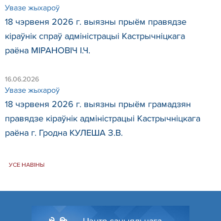
Увазе жыхароў
18 чэрвеня 2026 г. выязны прыём правядзе
кіраўнік спраў адміністрацыі Кастрычніцкага
раёна МІРАНОВІЧ І.Ч.
16.06.2026
Увазе жыхароў
18 чэрвеня 2026 г. выязны прыём грамадзян
правядзе кіраўнік адміністрацыі Кастрычніцкага
раёна г. Гродна КУЛЕША З.В.
УСЕ НАВІНЫ