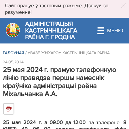
Сайт працуе ў тэставым рэжыме. Дзякуй за
разуменне!
АДМIНIСТРАЦЫЯ
КАСТРЫЧНIЦКАГА
РАЁНА Г. ГРОДНА
ГАЛОЎНАЯ
/
УВАЗЕ ЖЫХАРОЎ КАСТРЫЧНІЦКАГА РАЁНА
24.05.2024
25 мая 2024 г. прамую тэлефонную
лінію правядзе першы намеснік
кіраўніка адміністрацыі раёна
Міхальчанка А.А.
25 мая 2024 г. з 09.00 да 12.00
па тэлефоне:
8
(0152) 49 06 90 прамую тэлефонную лінію