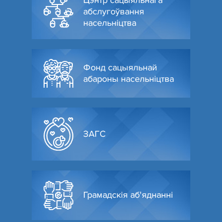
Цэнтр сацыяльнага
абслугоўвання
насельніцтва
Фонд сацыяльнай
абароны насельніцтва
ЗАГС
Грамадскія аб'яднанні