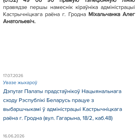
правядзе першы намеснік кіраўніка адміністрацыі
Кастрычніцкага раёна г. Гродна
Міхальчанка Алег
Анатольевіч.
17.07.2026
Увазе жыхароў
Дэпутат Палаты прадстаўнікоў Нацыянальнага
сходу Рэспублікі Беларусь працуе з
выбаршчыкамі ў адміністрацыі Кастрычніцкага
раёна г. Гродна (вул. Гагарына, 18/2, каб.48)
16.06.2026