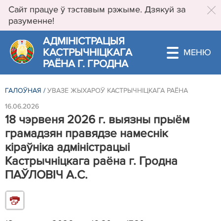
Сайт працуе ў тэставым рэжыме. Дзякуй за
разуменне!
АДМIНIСТРАЦЫЯ
КАСТРЫЧНIЦКАГА
РАЁНА Г. ГРОДНА
ГАЛОЎНАЯ
/
УВАЗЕ ЖЫХАРОЎ КАСТРЫЧНІЦКАГА РАЁНА
16.06.2026
18 чэрвеня 2026 г. выязны прыём
грамадзян правядзе намеснік
кіраўніка адміністрацыі
Кастрычніцкага раёна г. Гродна
ПАЎЛОВІЧ А.С.