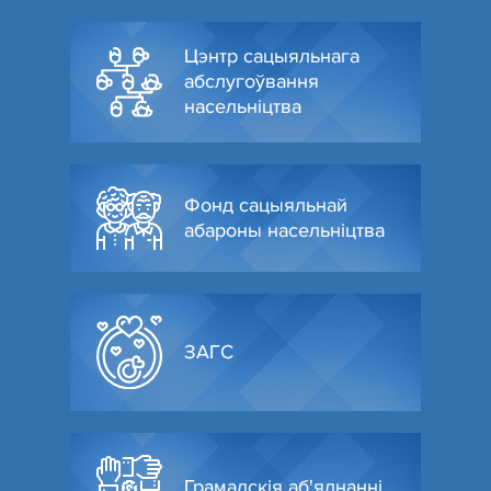
Цэнтр сацыяльнага
абслугоўвання
насельніцтва
Фонд сацыяльнай
абароны насельніцтва
ЗАГС
Грамадскія аб'яднанні