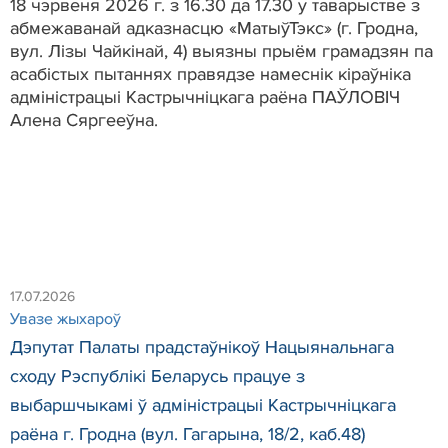
18 чэрвеня 2026 г. з 16.30 да 17.30 у таварыстве з
абмежаванай адказнасцю «МатыўТэкс» (г. Гродна,
вул. Лізы Чайкінай, 4) выязны прыём грамадзян па
асабістых пытаннях правядзе намеснік кіраўніка
адміністрацыі Кастрычніцкага раёна ПАЎЛОВІЧ
Алена Сяргееўна.
17.07.2026
Увазе жыхароў
Дэпутат Палаты прадстаўнікоў Нацыянальнага
сходу Рэспублікі Беларусь працуе з
выбаршчыкамі ў адміністрацыі Кастрычніцкага
раёна г. Гродна (вул. Гагарына, 18/2, каб.48)