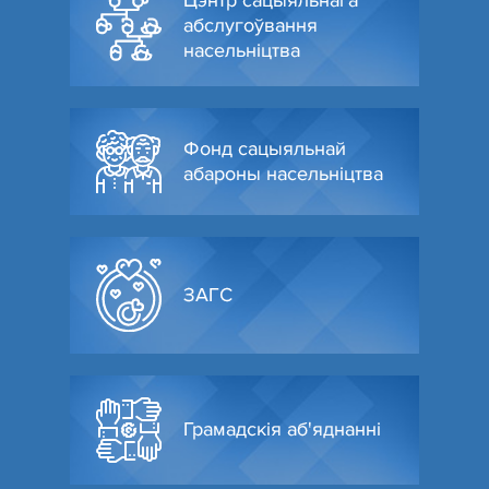
Цэнтр сацыяльнага
абслугоўвання
насельніцтва
Фонд сацыяльнай
абароны насельніцтва
ЗАГС
Грамадскія аб'яднанні