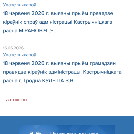
Увазе жыхароў
18 чэрвеня 2026 г. выязны прыём правядзе
кіраўнік спраў адміністрацыі Кастрычніцкага
раёна МІРАНОВІЧ І.Ч.
16.06.2026
Увазе жыхароў
18 чэрвеня 2026 г. выязны прыём грамадзян
правядзе кіраўнік адміністрацыі Кастрычніцкага
раёна г. Гродна КУЛЕША З.В.
УСЕ НАВІНЫ