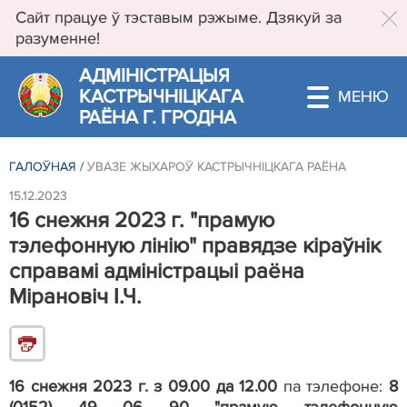
Сайт працуе ў тэставым рэжыме. Дзякуй за
разуменне!
АДМIНIСТРАЦЫЯ
КАСТРЫЧНIЦКАГА
РАЁНА Г. ГРОДНА
ГАЛОЎНАЯ
/
УВАЗЕ ЖЫХАРОЎ КАСТРЫЧНІЦКАГА РАЁНА
15.12.2023
16 снежня 2023 г. "прамую
тэлефонную лінію" правядзе кіраўнік
справамі адміністрацыі раёна
Мірановіч І.Ч.
16 снежня 2023 г. з 09.00 да 12.00
па тэлефоне:
8
(0152) 49 06 90 "прамую тэлефонную