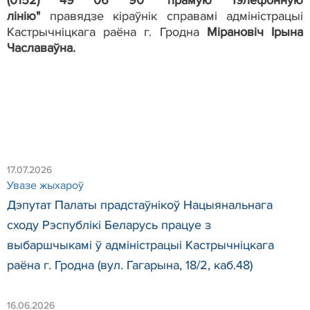
лінію"
правядзе кіраўнік справамі адміністрацыі
Кастрычніцкага раёна г. Гродна
Мірановіч Ірына
Чаславаўна.
17.07.2026
Увазе жыхароў
Дэпутат Палаты прадстаўнікоў Нацыянальнага
сходу Рэспублікі Беларусь працуе з
выбаршчыкамі ў адміністрацыі Кастрычніцкага
раёна г. Гродна (вул. Гагарына, 18/2, каб.48)
16.06.2026