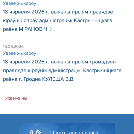
Увазе жыхароў
18 чэрвеня 2026 г. выязны прыём правядзе
кіраўнік спраў адміністрацыі Кастрычніцкага
раёна МІРАНОВІЧ І.Ч.
16.06.2026
Увазе жыхароў
18 чэрвеня 2026 г. выязны прыём грамадзян
правядзе кіраўнік адміністрацыі Кастрычніцкага
раёна г. Гродна КУЛЕША З.В.
УСЕ НАВІНЫ
Цэнтр сацыяльнага