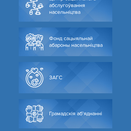
абслугоўвання
насельніцтва
Фонд сацыяльнай
абароны насельніцтва
ЗАГС
Грамадскія аб'яднанні