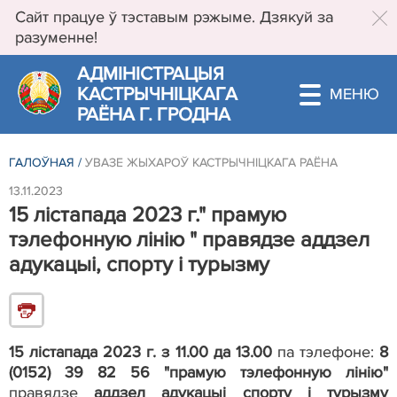
Сайт працуе ў тэставым рэжыме. Дзякуй за
разуменне!
АДМIНIСТРАЦЫЯ
КАСТРЫЧНIЦКАГА
РАЁНА Г. ГРОДНА
ГАЛОЎНАЯ
/
УВАЗЕ ЖЫХАРОЎ КАСТРЫЧНІЦКАГА РАЁНА
13.11.2023
15 лістапада 2023 г." прамую
тэлефонную лінію " правядзе аддзел
адукацыі, спорту і турызму
15 лістапада 2023 г. з 11.00 да 13.00
па тэлефоне:
8
(0152) 39 82 56 "прамую тэлефонную лінію"
правядзе
аддзел адукацыі спорту і турызму