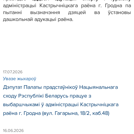
адміністрацыі Кастрычніцкага раёна г. Гродна па
пытанні вызначэння дзяцей ва ўстановы
дашкольнай адукацыі раёна.
17.07.2026
Увазе жыхароў
Дэпутат Палаты прадстаўнікоў Нацыянальнага
сходу Рэспублікі Беларусь працуе з
выбаршчыкамі ў адміністрацыі Кастрычніцкага
раёна г. Гродна (вул. Гагарына, 18/2, каб.48)
16.06.2026