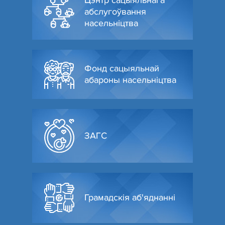
Цэнтр сацыяльнага
абслугоўвання
насельніцтва
Фонд сацыяльнай
абароны насельніцтва
ЗАГС
Грамадскія аб'яднанні