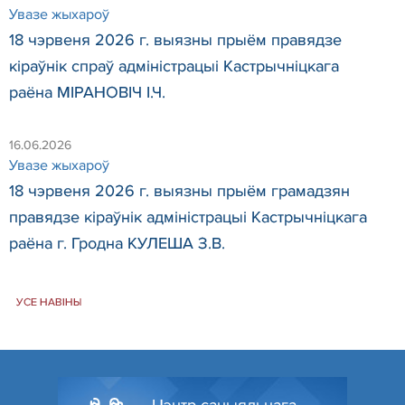
Увазе жыхароў
18 чэрвеня 2026 г. выязны прыём правядзе
кіраўнік спраў адміністрацыі Кастрычніцкага
раёна МІРАНОВІЧ І.Ч.
16.06.2026
Увазе жыхароў
18 чэрвеня 2026 г. выязны прыём грамадзян
правядзе кіраўнік адміністрацыі Кастрычніцкага
раёна г. Гродна КУЛЕША З.В.
УСЕ НАВІНЫ