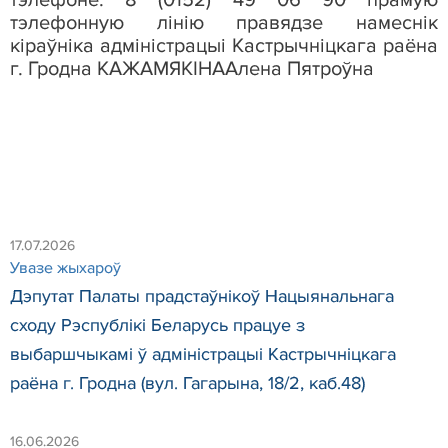
тэлефонную лінію правядзе намеснік
кіраўніка адміністрацыі Кастрычніцкага раёна
г. Гродна
КАЖАМЯКІНА
Алена Пятроўна
17.07.2026
Увазе жыхароў
Дэпутат Палаты прадстаўнікоў Нацыянальнага
сходу Рэспублікі Беларусь працуе з
выбаршчыкамі ў адміністрацыі Кастрычніцкага
раёна г. Гродна (вул. Гагарына, 18/2, каб.48)
16.06.2026