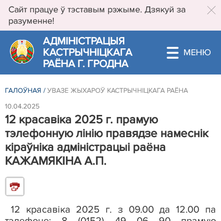
Сайт працуе ў тэставым рэжыме. Дзякуй за
разуменне!
АДМIНIСТРАЦЫЯ
КАСТРЫЧНIЦКАГА
РАЁНА Г. ГРОДНА
ГАЛОЎНАЯ
/
УВАЗЕ ЖЫХАРОЎ КАСТРЫЧНІЦКАГА РАЁНА
10.04.2025
12 красавіка 2025 г. прамую
тэлефонную лінію правядзе намеснік
кіраўніка адміністрацыі раёна
КАЖАМЯКІНА А.П.
12
красавіка
202
5
г. з 09.00 да 12.00 па
тэлефоне: 8 (0152) 49 06 90 прамую