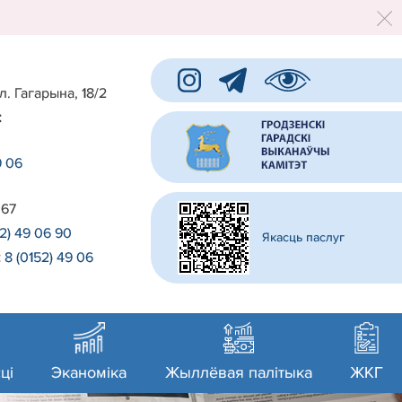
л. Гагарына, 18/2
:
9 06
 67
52) 49 06 90
Якасць паслуг
:
8 (0152) 49 06
0
ці
Эканоміка
Жыллёвая палітыка
ЖКГ