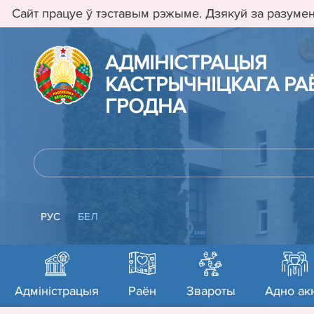
Сайт працуе ў тэставым рэжыме. Дзякуй за разумен
АДМIНIСТРАЦЫЯ
КАСТРЫЧНIЦКАГА РАЁ
ГРОДНА
РУС
БЕЛ
Адміністрацыя
Раён
Звароты
Адно ак