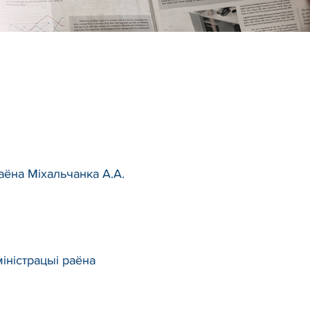
аёна Міхальчанка А.А.
іністрацыі раёна