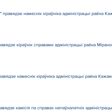
 правядзе намеснік кіраўніка адміністрацыі раёна Ка
вядзе кіраўнік справами адміністрацыі раёна Міранові
авядзе намеснік кіраўніка адміністрацыі раёна Кажам
авядзе камісія па справах непаўналетніх адміністрацы