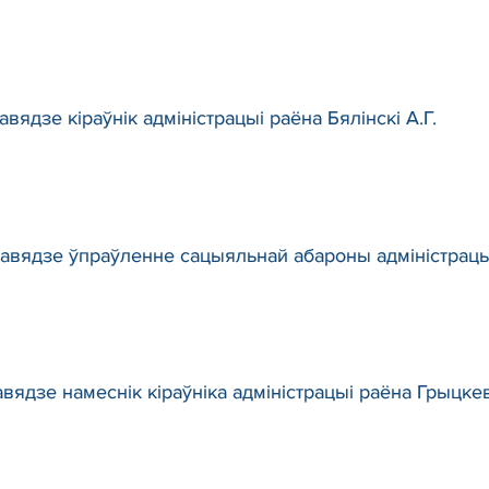
вядзе кіраўнік адміністрацыі раёна Бялінскі А.Г.
равядзе ўпраўленне сацыяльнай абароны адміністрацы
вядзе намеснік кіраўніка адміністрацыі раёна Грыцкев