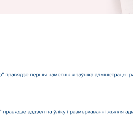
" правядзе першы намеснік кіраўніка адміністрацыі р
 правядзе аддзел па ўліку і размеркаванні жылля адм