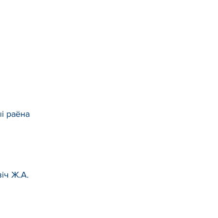
і раёна
іч Ж.А.