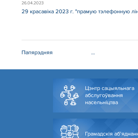
26.04.2023
29 красавіка 2023 г. "прамую тэлефонную ліні
Папярэдняя
...
Цэнтр сацыяльнага
абслугоўвання
насельніцтва
Грамадскія аб'яднан