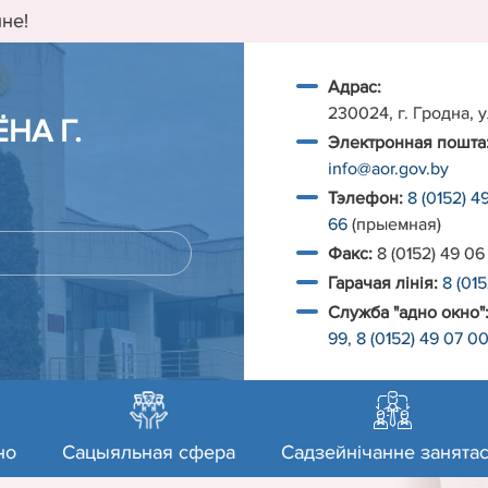
не!
Адрас:
230024, г. Гродна, у
НА Г.
Электронная пошта
info@aor.gov.by
Тэлефон:
8 (0152) 4
66
(прыемная)
Факс:
8 (0152) 49 06
Гарачая лiнiя:
8 (01
Служба "адно окно"
99
,
8 (0152) 49 07 0
но
Сацыяльная сфера
Садзейнічанне занятас