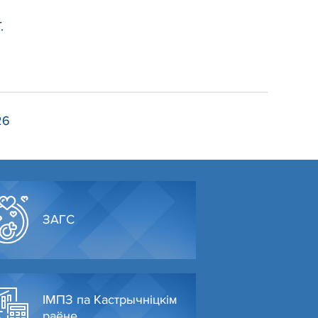
.
26
ЗАГС
ІМПЗ па Кастрычніцкім
раёне