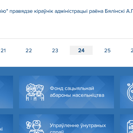
ю" правядзе кіраўнік адміністрацыі раёна Бялінскі А.Г
21
22
23
24
25
Фонд сацыяльнай
абароны насельніцтва
Упраўленне ўнутраных
ні
спраў