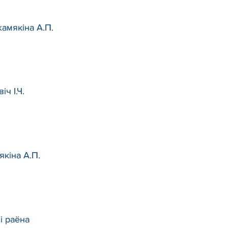
жамякіна А.П.
ч І.Ч.
якіна А.П.
і раёна