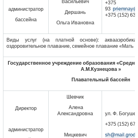
Васильевич
+375 
93
priemnay@
администратор
Дершань
+375 (152) 63 
бассейна
Ольга Ивановна
Виды услуг (на платной основе): аквааэробика
оздоровительное плавание, семейное плавание «Мать и 
Государственное учреждение образования
«Средняя
А.М.Кузнецова »
Плавательный бассейн
Шевчик
Алена
Директор
ул. Ф. Богушев
Александровна
+375 (152) 67 
администратор
sh@mail.grodn
Мицкевич