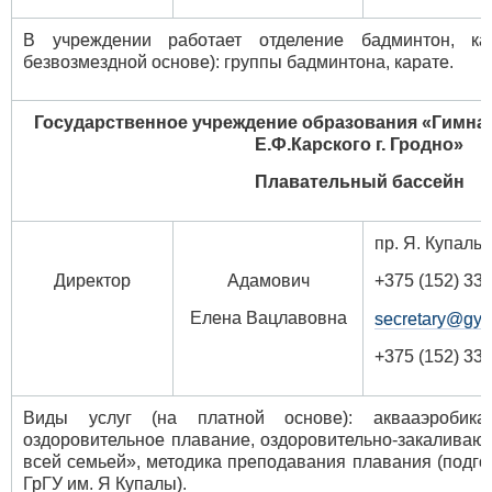
В учреждении работает отделение бадминтон, ка
безвозмездной основе): группы бадминтона, карате.
Государственное учреждение образования
«Гимназ
Е.Ф.Карского г. Гродно»
Плавательный бассейн
пр. Я. Купалы,
Директор
Адамович
+375 (152) 33 
Елена Вацлавовна
secretary@gy
+375 (152) 33
Виды услуг (на платной основе): аквааэробика
оздоровительное плавание, оздоровительно-закалива
всей семьей», методика преподавания плавания (подго
ГрГУ им. Я Купалы).