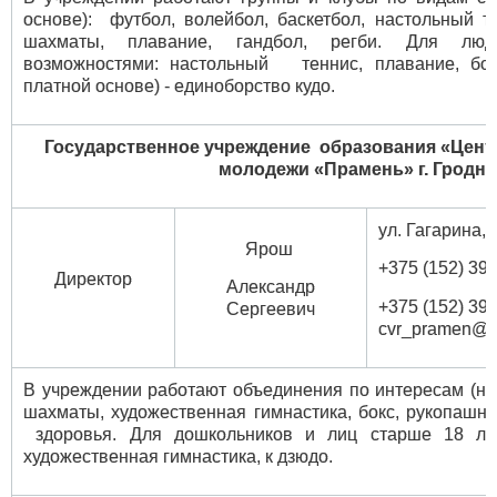
основе): футбол, волейбол, баскетбол, настольный т
шахматы, плавание, гандбол, регби. Для лю
возможностями: настольный теннис, плавание, боч
платной основе) - единоборство кудо.
Государственное учреждение образования
«Цент
молодежи «Прамень» г. Гродн
ул. Гагарина, 
Ярош
+375 (152) 39 
Директор
Александр
+375 (152) 39 
Сергеевич
cvr_pramen@ma
В учреждении работают объединения по интересам (на
шахматы, художественная гимнастика, бокс, рукопашн
здоровья. Для дошкольников и лиц старше 18 лет
художественная гимнастика, к дзюдо.