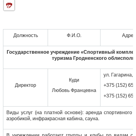
Должность
Ф.И.О.
Адрес
Государственное учреждение
«Спортивный комплек
туризма Гродненского облисполк
ул. Гагарина, 
Куди
Директор
+375 (152) 65 
Любовь Францевна
+375 (152) 65 
Виды услуг (на платной основе): аренда спортивного 
аэробикой, инфракрасная кабина, сауна.
В учреждении работают группы и клубы по видам сп