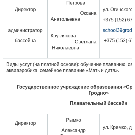
Петрова
Директор
ул. Огинского,
Оксана
Анатольевна
+375 (152) 67 
администратор
school39grodn
Круглякова
бассейна
+375 (152) 67
Светлана
Николаевна
Виды услуг (на платной основе): обучение плаванию, оз
аквааэробика, семейное плавание «Мать и дитя».
Государственное учреждение образования
«Сре
Гродно»
Плавательный бассейн
Рымко
Директор
ул. Кремко, д.
Александр