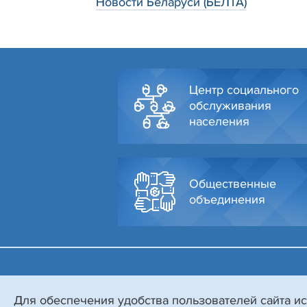
Новости Беларуси (БЕЛТА)
Центр социального
обслуживания
населения
Общественные
объединения
© Администрация Октябрьского района г. Гродно, 2026
Разработка и поддержка сайта
БЕЛТА
Для обеспечения удобства пользователей сайта ис