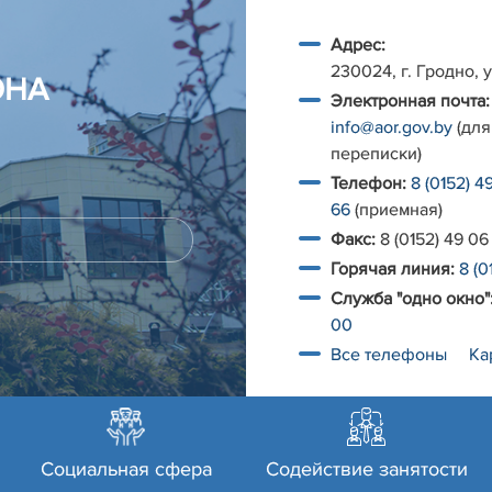
Адрес:
230024, г. Гродно, у
ОНА
Электронная почта:
info@aor.gov.by
(для
переписки)
Телефон:
8 (0152) 4
66
(приемная)
Факс:
8 (0152) 49 06
Горячая линия:
8 (0
Служба "одно окно"
00
Все телефоны
Ка
Социальная сфера
Содействие занятости