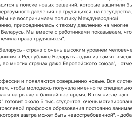
одится в поиске новых решений, которые защитили бы
еразумного давления на трудящихся, на государства,
но. Мы не воспринимаем политику Международной
лению, присоединилась к такому давлению на многие
у Беларусь. Мы вместе с работниками показываем, что
печила права трудящихся".
Беларусь - страна с очень высоким уровнем человеч
звития в Республике Беларусь - один из самых высок
 во многих странах даже Европейского союза", - отм
рофессии и появляются совершенно новые. Вся систе
тем, чтобы молодежь получала именно те специально
ваны на рынке в ближайшее время. В том числе наш
 готовит около 5 тыс. студентов, очень мотивирован
Отраслевой профсоюз образования постоянно занима
 которая завтра может быть невостребованной", - доб