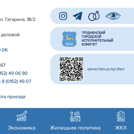
л. Гагарина, 18/2
 деловой
9 06
 67
качество-услуг.бел
152) 49 06 90
:
8 (0152) 49 07
рта проезда
Экономика
Жилищная политика
ЖКХ