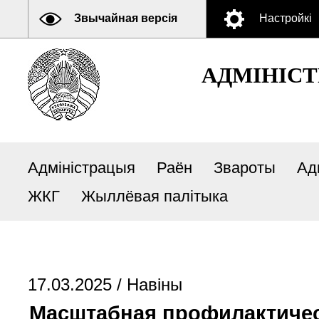
Звычайная версія
Настройкі
АДМIНIСТ
Адміністрацыя
Раён
Звароты
Ад
ЖКГ
Жыллёвая палітыка
17.03.2025 /
Навіны
Масштабная профилактическ