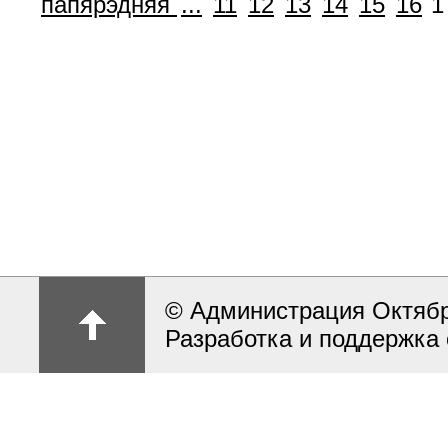
папярэдняя
...
11
12
13
14
15
16
1
© Администрация Октябрь
Разработка и поддержка 