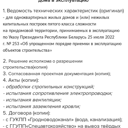
дома в эксплуатацию
1.
Ведомость технических характеристик (оригинал)
-
для
одноквартирных жилых домов и
(или) нежилых
капитальных построек пятого класса сложности
на
придомовой территории, принимаемых в
эксплуатацию
по Указу Президента Республики Беларусь
25 июля 2022
«
г.
№
253
Об упрощенном порядке приемки в эксплуатацию
объектов строительства»
2.
Решение исполкома о разрешении
строительства(копия)
3.
Согласованная проектная документация (копия);
4. Акты (копии):
-
обработки стропильных конструкций;
- испытания сопротивления электропроводки;
- испытания вентиляции;
- испытания заземления кровли;
5. Договора (копии):
- с ГУКПП «Гродноводоканал» (вода, канализация);
- с ГГУПП«Спецавтохозяйство» на вывоз твёрдых