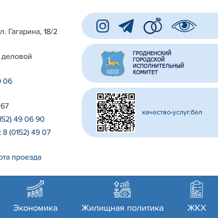
л. Гагарина, 18/2
 деловой
9 06
 67
качество-услуг.бел
152) 49 06 90
:
8 (0152) 49 07
рта проезда
Экономика
Жилищная политика
ЖКХ