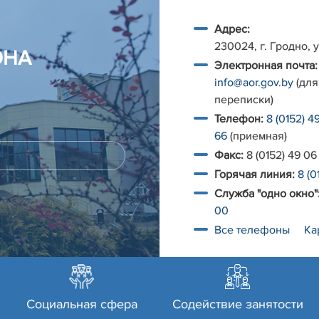
Адрес:
230024, г. Гродно, у
ОНА
Электронная почта:
info@aor.gov.by
(для
переписки)
Телефон:
8 (0152) 4
66
(приемная)
Факс:
8 (0152) 49 06
Горячая линия:
8 (0
Служба "одно окно"
00
Все телефоны
Ка
Социальная сфера
Содействие занятости