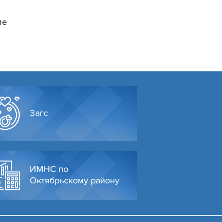
ме
Загс
ИМНС по
Октябрьскому району