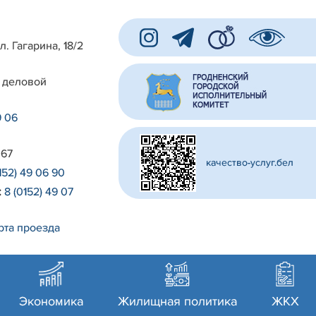
л. Гагарина, 18/2
 деловой
9 06
 67
качество-услуг.бел
152) 49 06 90
:
8 (0152) 49 07
рта проезда
Экономика
Жилищная политика
ЖКХ