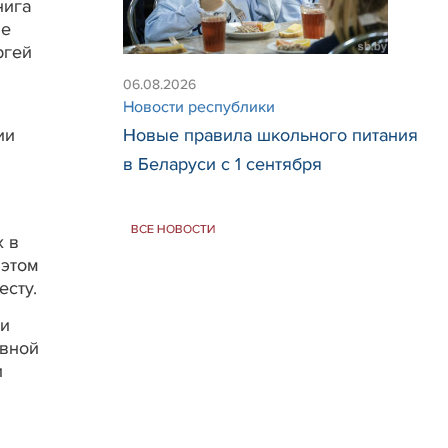
нига
ые
ргей
06.08.2026
Новости республики
Новые правила школьного питания
ии
и
в Беларуси с 1 сентября
ВСЕ НОВОСТИ
х в
 этом
есту.
ли
ивной
и