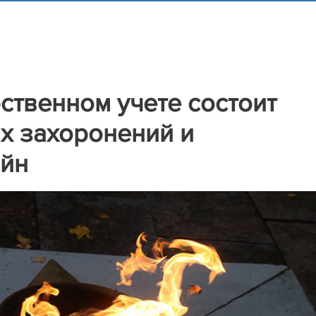
ственном учете состоит
их захоронений и
ойн