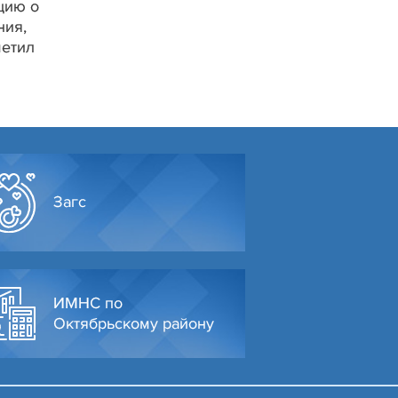
цию о
ния,
метил
Загс
ИМНС по
Октябрьскому району