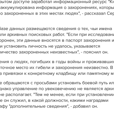
ткрытом доступе заработал информационный ресурс "К
м аккумулирована информация о захоронениях, котор
 о захороненных в этих местах людях", - рассказал Се
базе данных размещаются сведения о тех, чьи имена
или архивных поисковых работ. "Если при исследован
хоронен, эти данные вносятся в паспорт захоронения 
и установить личность не удалось, указывается
личество захороненных неизвестных", - пояснил он.
дения о людях, погибших в годы войны и проживавши
точное место их гибели и захоронения неизвестно. В
 привязки к конкретному кладбищу или памятному м
е обращаются с просьбами установить боевой путь и
днако управление по увековечению не является арх
е располагает. "Тем не менее, если при установлени
де он служил, в какой должности, какими наградами
афу "дополнительные сведения", - добавил он.