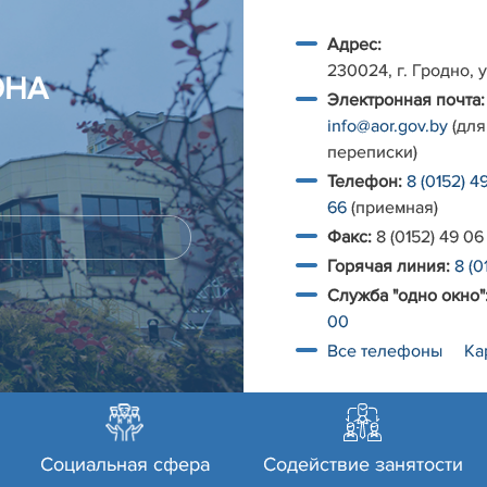
Адрес:
230024, г. Гродно, у
ОНА
Электронная почта:
info@aor.gov.by
(для
переписки)
Телефон:
8 (0152) 4
66
(приемная)
Факс:
8 (0152) 49 06
Горячая линия:
8 (0
Служба "одно окно"
00
Все телефоны
Ка
Социальная сфера
Содействие занятости