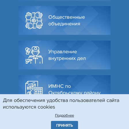
Общественные
объединения
Управление
внутренних дел
ИМНС по
Октябрьскому району
Для обеспечения удобства пользователей сайта
используются cookies
Подробнее
ПРИНЯТЬ
© Администрация Октябрьского района г. Гродно, 2026