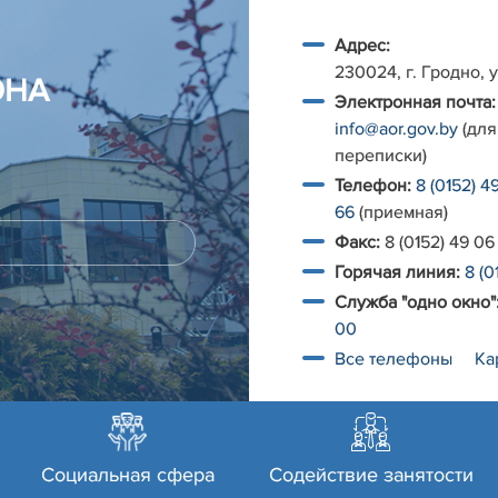
Адрес:
230024, г. Гродно, у
ОНА
Электронная почта:
info@aor.gov.by
(для
переписки)
Телефон:
8 (0152) 4
66
(приемная)
Факс:
8 (0152) 49 06
Горячая линия:
8 (0
Служба "одно окно"
00
Все телефоны
Ка
Социальная сфера
Содействие занятости