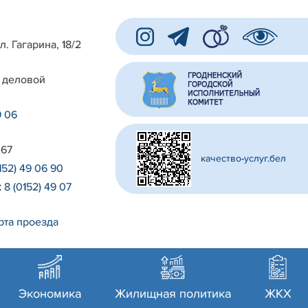
л. Гагарина, 18/2
 деловой
9 06
 67
качество-услуг.бел
152) 49 06 90
:
8 (0152) 49 07
рта проезда
Экономика
Жилищная политика
ЖКХ