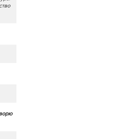
ство
оворю