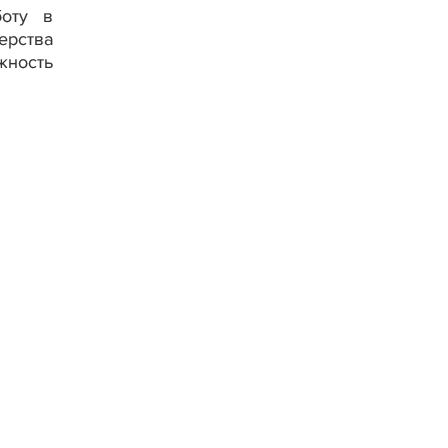
боту в
ерства
жность