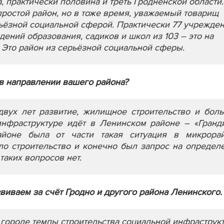
, практически половина и треть Гродненской области.
простой район, но в тоже время, уважаемый товарищ
рьёзной социальной сферой. Практически 77 учрежде
ений образования, садиков и школ из 103 – это на
 Это район из серьёзной социальной сферы.
в направлении вашего района?
двух лет развитие, жилищное строительство и бол
инфраструктуре идёт в Ленинском районе – «Гранд
айоне была от части такая ситуация в микрора
ло строительство и конечно был запрос на определ
 таких вопросов нет.
азвиваем за счёт Гродно и другого района Ленинского.
 городе темпы строительства социальной инфраструк