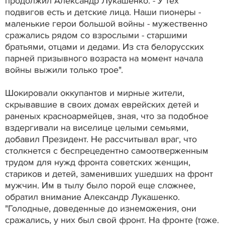
продолжил Александр Лукашенко. - У тех
подвигов есть и детские лица. Наши пионеры -
маленькие герои большой войны - мужественно
сражались рядом со взрослыми - старшими
братьями, отцами и дедами. Из ста белорусских
парней призывного возраста на момент начала
войны выжили только трое".
Шокировали оккупантов и мирные жители,
скрывавшие в своих домах еврейских детей и
раненых красноармейцев, зная, что за подобное
вздергивали на виселице целыми семьями,
добавил Президент. Не рассчитывал враг, что
столкнется с беспрецедентно самоотверженным
трудом для нужд фронта советских женщин,
стариков и детей, заменивших ушедших на фронт
мужчин. Им в тылу было порой еще сложнее,
обратил внимание Александр Лукашенко.
"Голодные, доведенные до изнеможения, они
сражались, у них был свой фронт. На фронте (тоже.