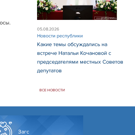
осы.
05.08.2026
Новости республики
Какие темы обсуждались на
встрече Натальи Кочановой с
председателями местных Советов
депутатов
ВСЕ НОВОСТИ
Загс