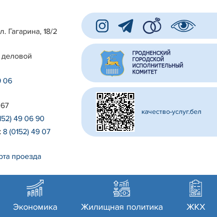
л. Гагарина, 18/2
 деловой
9 06
 67
качество-услуг.бел
152) 49 06 90
:
8 (0152) 49 07
рта проезда
Экономика
Жилищная политика
ЖКХ