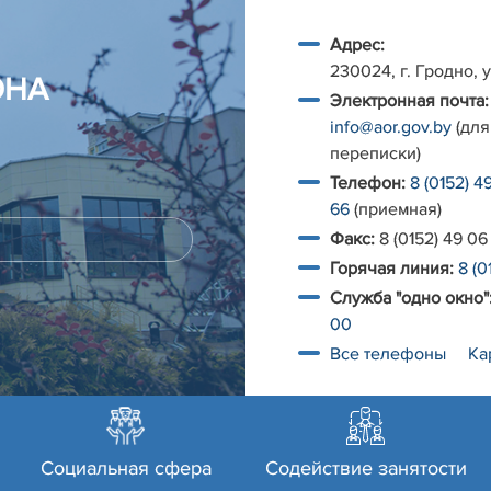
Адрес:
230024, г. Гродно, у
ОНА
Электронная почта:
info@aor.gov.by
(для
переписки)
Телефон:
8 (0152) 4
66
(приемная)
Факс:
8 (0152) 49 06
Горячая линия:
8 (0
Служба "одно окно"
00
Все телефоны
Ка
Социальная сфера
Содействие занятости