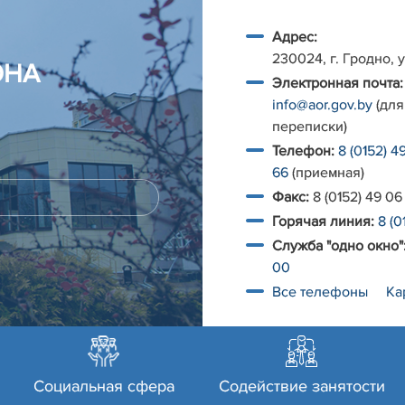
Адрес:
230024, г. Гродно, у
ОНА
Электронная почта:
info@aor.gov.by
(для
переписки)
Телефон:
8 (0152) 4
66
(приемная)
Факс:
8 (0152) 49 06
Горячая линия:
8 (0
Служба "одно окно"
00
Все телефоны
Ка
Социальная сфера
Содействие занятости