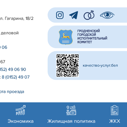
л. Гагарина, 18/2
 деловой
9 06
 67
качество-услуг.бел
152) 49 06 90
:
8 (0152) 49 07
рта проезда
Экономика
Жилищная политика
ЖКХ