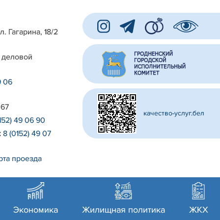
л. Гагарина, 18/2
 деловой
9 06
 67
качество-услуг.бел
152) 49 06 90
:
8 (0152) 49 07
рта проезда
Экономика
Жилищная политика
ЖКХ