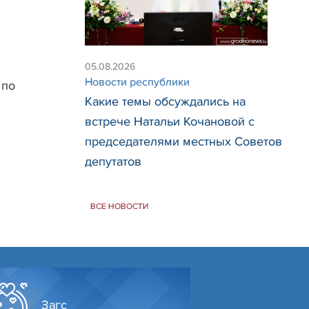
05.08.2026
Новости республики
 по
Какие темы обсуждались на
встрече Натальи Кочановой с
председателями местных Советов
депутатов
ВСЕ НОВОСТИ
Загс