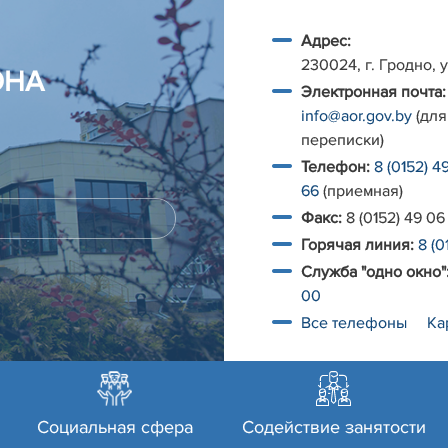
Адрес:
230024, г. Гродно, у
ОНА
Электронная почта:
info@aor.gov.by
(для
переписки)
Телефон:
8 (0152) 4
66
(приемная)
Факс:
8 (0152) 49 06
Горячая линия:
8 (0
Служба "одно окно"
00
Все телефоны
Ка
Социальная сфера
Содействие занятости