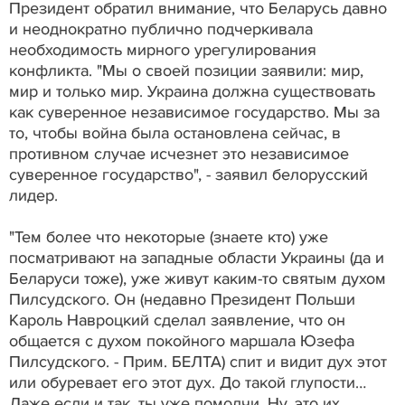
Президент обратил внимание, что Беларусь давно
и неоднократно публично подчеркивала
необходимость мирного урегулирования
конфликта. "Мы о своей позиции заявили: мир,
мир и только мир. Украина должна существовать
как суверенное независимое государство. Мы за
то, чтобы война была остановлена сейчас, в
противном случае исчезнет это независимое
суверенное государство", - заявил белорусский
лидер.
"Тем более что некоторые (знаете кто) уже
посматривают на западные области Украины (да и
Беларуси тоже), уже живут каким-то святым духом
Пилсудского. Он (недавно Президент Польши
Кароль Навроцкий сделал заявление, что он
общается с духом покойного маршала Юзефа
Пилсудского. - Прим. БЕЛТА) спит и видит дух этот
или обуревает его этот дух. До такой глупости…
Даже если и так, ты уже помолчи. Ну, это их