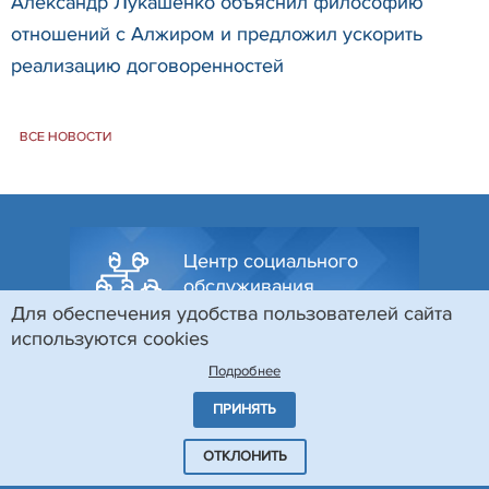
Александр Лукашенко объяснил философию
отношений с Алжиром и предложил ускорить
реализацию договоренностей
ВСЕ НОВОСТИ
Центр социального
обслуживания
населения
Для обеспечения удобства пользователей сайта
используются cookies
Подробнее
Фонд социальной
ПРИНЯТЬ
защиты населения
ОТКЛОНИТЬ