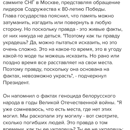
саммите СНГ в Москве, представляя обращение
лидеров Содружества к 80-летию Победы.
Глава государства пояснил, что память можно
затуманить, изгадить или повернуть в любую
сторону. Но поскольку правда - это живые факты,
от них никуда не деться. "Поэтому как ты правду
украдешь? Да, можно пытаться исказить, но это
очень сложно. Это на какое-то время, это в угоду
какой-то моде ты можешь исказить. Но рано или
поздно время все расставляет на свои места.
Поэтому правду, поскольку она основана на
фактах, невозможно украсть", - подчеркнул
Президент.
Он напомнил о фактах геноцида белорусского
народа в годы Великой Отечественной войны. "Я
уже сомневаюсь, что есть места, где нет этих
могил. Мы раскопали эту могилу - вот смотрите,
сколько погибших людей. Это правда о том
времени, как ты ее украдешь? Ты ее не украдешь: