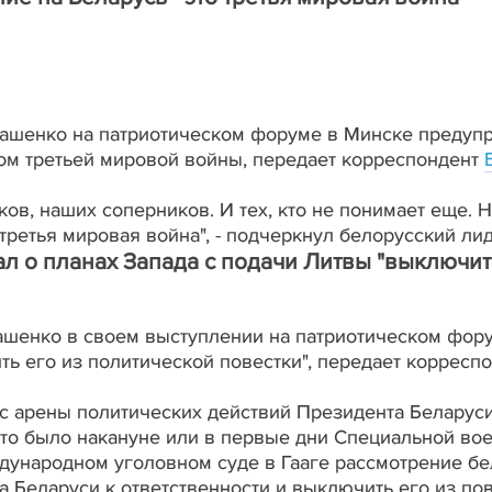
ашенко на патриотическом форуме в Минске предупр
лом третьей мировой войны, передает корреспондент
ов, наших соперников. И тех, кто не понимает еще. Н
 третья мировая война", - подчеркнул белорусский лид
л о планах Запада с подачи Литвы "выключит
ашенко в своем выступлении на патриотическом фор
ть его из политической повестки", передает корресп
 с арены политических действий Президента Беларуси
 это было накануне или в первые дни Специальной во
ждународном уголовном суде в Гааге рассмотрение б
а Беларуси к ответственности и выключить его из пов