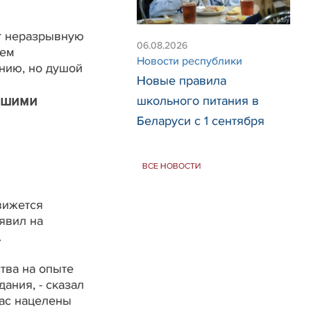
ет неразрывную
06.08.2026
оем
Новости республики
ению, но душой
Новые правила
чшими
школьного питания в
Беларуси с 1 сентября
ВСЕ НОВОСТИ
вижется
явил на
.
тва на опыте
ания, - сказал
нас нацелены