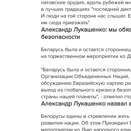
натовские орудия, вдоль рубежей м
в лучших традициях "последней дикт
И люди на той стороне нас слышат. Е
им сюда приезжать".
Александр Лукашенко: мы обяз
безопасности
Беларусь была и остается сторонни
на торжественном мероприятии ко Д
"Беларусь была и остается сторонн
Организации Объединенных Наций, 
обсуждению Евразийскую хартию раз
выход из глобального кризиса безоп
страны нашей планеты", - отметил гл
Александр Лукашенко назвал е
Белорусы едины в стремлении жить н
развития нации. Об этом Президент
мероприятии ко Дню народного един