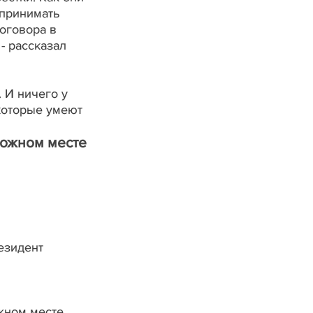
 принимать
договора в
- рассказал
. И ничего у
 которые умеют
можном месте
езидент
жном месте