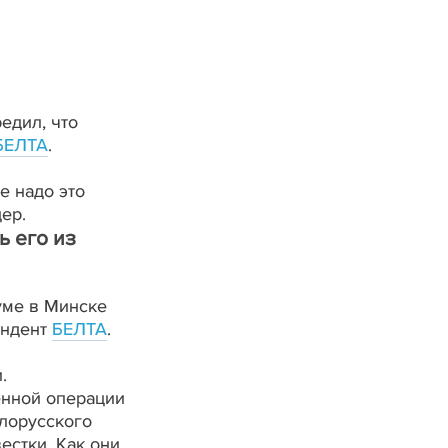
едил, что
БЕЛТА
.
е надо это
ер.
ь его из
уме в Минске
ондент
БЕЛТА
.
.
енной операции
елорусского
естки. Как они