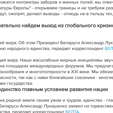
ножатся километры заборов и минных полей, мы отве
атуры Европы" - открываем границы и не требуем раз
дут, смотрят, делают выводы - отнюдь не в пользу тех
ательно найдем выход из глобального кризи
цей мира. Об этом Президент Беларуси Александр Лу
ню народного единства, передает корреспондент
БЕЛ
ицей мира. Наши масштабные мирные инициативы звуч
на площадках международных форумов. Мы предлаг
нообразия и многополярности в XXI веке. Мы обяза
асности, так как с нами ближайшие союзники - многи
ава государства.
динство главным условием развития нации
а родной земле своим умом и трудом, единство - гл
 Беларуси Александр Лукашенко заявил на торжеств
ства, передает корреспондент
БЕЛТА
.