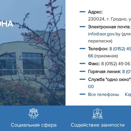
Адрес:
230024, г. Гродно, у
ОНА
Электронная почта:
info@aor.gov.by
(для
переписки)
Телефон:
8 (0152) 4
66
(приемная)
Факс:
8 (0152) 49 06
Горячая линия:
8 (0
Служба "одно окно"
00
Все телефоны
Ка
Социальная сфера
Содействие занятости