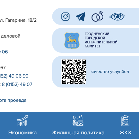
л. Гагарина, 18/2
 деловой
9 06
 67
качество-услуг.бел
152) 49 06 90
:
8 (0152) 49 07
рта проезда
Экономика
Жилищная политика
ЖКХ