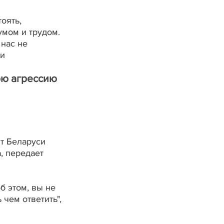
оять,
умом и трудом.
 нас не
ни
юю агрессию
т Беларуси
, передает
б этом, вы не
 чем ответить",