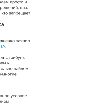
чаем просто и
решений, виз.
, кто запрещает
са
кашенко заявил
ТА
.
ат с трибуны
аем к
тельно найдем
е-многие
авное условие
енном