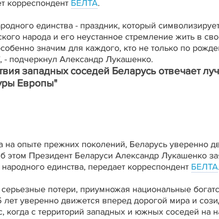
ет корреспондент
БЕЛТА
.
ародного единства - праздник, который символизиру
ского народа и его неустанное стремление жить в св
особенно значим для каждого, кто не только по рожд
, - подчеркнул Александр Лукашенко.
твия западных соседей Беларусь отвечает лу
уры Европы"
 на опыте прежних поколений, Беларусь уверенно д
Об этом Президент Беларуси Александр Лукашенко за
народного единства, передает корреспондент
БЕЛТА
 серьезные потери, приумножая национальные богатс
 лет уверенно движется вперед дорогой мира и созид
, когда с территорий западных и южных соседей на 