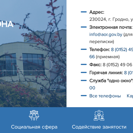
Адрес:
230024, г. Гродно, у
ОНА
Электронная почта:
info@aor.gov.by
(для
переписки)
Телефон:
8 (0152) 4
66
(приемная)
Факс:
8 (0152) 49 06
Горячая линия:
8 (0
Служба "одно окно"
00
Все телефоны
Ка
Социальная сфера
Содействие занятости