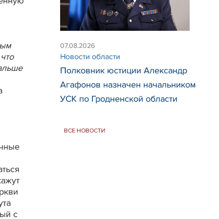
щенную
ным
07.08.2026
 что
Новости области
альше
Полковник юстиции Александр
Агафонов назначен начальником
а
УСК по Гродненской области
ВСЕ НОВОСТИ
ичные
аться
кажут
еркви
ута
ый с