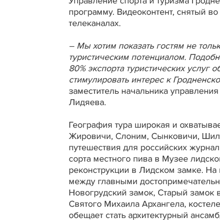
Управление спорта и туризма Гродн
программу. Видеоконтент, снятый во
телеканалах.
– Мы хотим показать гостям не толь
туристическим потенциалом. Подобн
80% экспорта туристических услуг 
стимулировать интерес к Гродненско
заместитель начальника управления
Лидяева.
География тура широкая и охватывае
Жировичи, Слоним, Сынковичи, Шило
путешествия для российских журнали
сорта местного пива в Музее лидско
реконструкции в Лидском замке. На 
между главными достопримечательн
Новогрудский замок, Старый замок в
Святого Михаила Архангела, костел
обещает стать архитектурный ансам