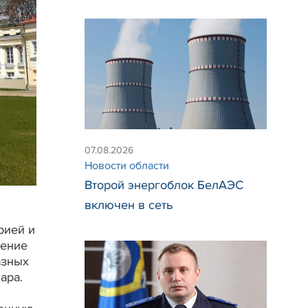
07.08.2026
Новости области
Второй энергоблок БелАЭС
включен в сеть
рией и
щение
азных
Мара.