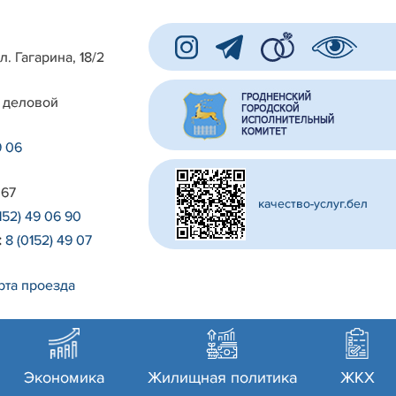
л. Гагарина, 18/2
 деловой
9 06
 67
качество-услуг.бел
152) 49 06 90
:
8 (0152) 49 07
рта проезда
Экономика
Жилищная политика
ЖКХ