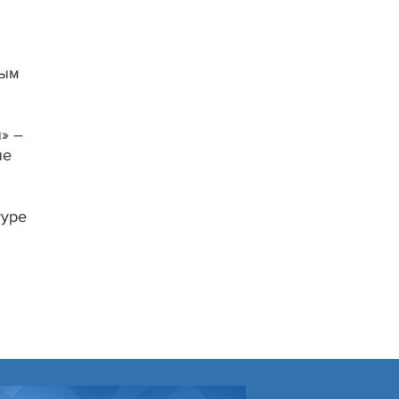
ным
» –
ые
туре