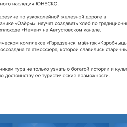
рного наследия ЮНЕСКО.
 дрезине по узкоколейной железной дороге в
нике «Озёры», научат создавать хлеб по традицион
еплоходе «Неман» на Августовском канале.
ическом комплексе «Гарадзенскі маёнтак «Каробчыцы
воссоздана та атмосфера, которой славились старинн
кам тура не только узнать о богатой истории и куль
по достоинству ее туристические возможности.