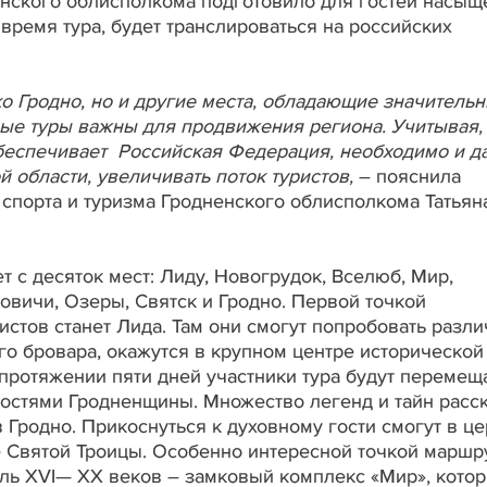
енского облисполкома подготовило для гостей насы
 время тура, будет транслироваться на российских
ко Гродно, но и другие места, обладающие значитель
ые туры важны для продвижения региона. Учитывая,
обеспечивает Российская Федерация, необходимо и д
й области, увеличивать поток туристов,
– пояснила
 спорта и туризма Гродненского облисполкома Татьян
т с десяток мест: Лиду, Новогрудок, Вселюб, Мир,
вичи, Озеры, Святск и Гродно. Первой точкой
стов станет Лида. Там они смогут попробовать разл
го бровара, окажутся в крупном центре исторической
протяжении пяти дней участники тура будут перемещ
остями Гродненщины. Множество легенд и тайн расс
 Гродно. Прикоснуться к духовному гости смогут в ц
е Святой Троицы. Особенно интересной точкой маршр
бль XVI— XX веков – замковый комплекс «Мир», котор