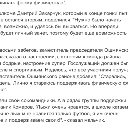
живать форму физическую".
лкома Дмитрий Захарчук, который в конце гонки пыт
же остался вторым, поделился: "Нужно было начать
да, возможно, и удалось бы вырваться. Но впереди
будет личный зачет, поэтому будет еще возможность
 восьми забегов, заместитель председателя Ошмянск
ссказал о настроении, с которым команда района
ы бодрые, настроение супер. Госслужащий должен бы
сле и спортивным. Надеюсь, что все участники получ
дставитель Ошмянского района добавил: "Старались,
едель. Лично я стараюсь поддерживать физическую ф
е".
али свои сокомандники. А в рядах группы поддержки
аник Комаров. "Лыжи очень нравятся, в школе катаем
льше лыж мне нравится только футбол, я им очень
 и поддерживаем своих!", - сказал мальчик.