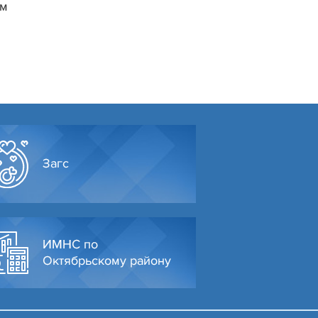
ом
Загс
ИМНС по
Октябрьскому району