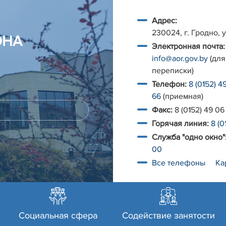
Адрес:
230024, г. Гродно, у
ОНА
Электронная почта:
info@aor.gov.by
(для
переписки)
Телефон:
8 (0152) 4
66
(приемная)
Факс:
8 (0152) 49 06
Горячая линия:
8 (0
Служба "одно окно"
00
Все телефоны
Ка
Социальная сфера
Содействие занятости