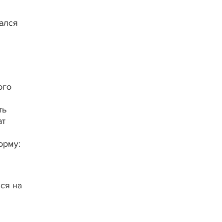
ался
ого
ть
ат
орму:
ся на