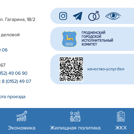
л. Гагарина, 18/2
 деловой
9 06
 67
качество-услуг.бел
152) 49 06 90
:
8 (0152) 49 07
рта проезда
Экономика
Жилищная политика
ЖКХ