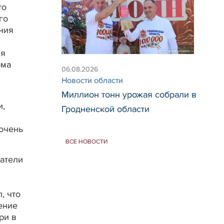
то
го
ения
ля
ома
06.08.2026
Новости области
Миллион тонн урожая собрали в
и,
Гродненской области
 очень
ВСЕ НОВОСТИ
атели
, что
ение
ри в