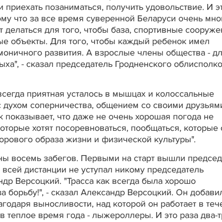
 приехать позаниматься, получить удовольствие. И э
ому что за все время суверенной Беларуси очень мно
ет делаться для того, чтобы база, спортивные сооруж
ые объекты. Для того, чтобы каждый ребенок имел
моничного развития. А взрослые члены общества - д
дыха", - сказал председатель Гродненского облисполк
о всегда приятная усталось в мышцах и колоссальные
 духом соперничества, общением со своими друзьям
 показывает, что даже не очень хорошая погода не
оторые хотят посоревноваться, пообщаться, которые
орового образа жизни и физической культуры".
ы восемь забегов. Первыми на старт вышли председ
 всей дистанции не уступал никому председатель
др Версоцкий. "Трасса как всегда была хорошо
 борьбу!", - сказал Александр Версоцкий. Он добавил
агодаря выносливости, над которой он работает в теч
в теплое время года - лыжероллеры. И это раза два-т