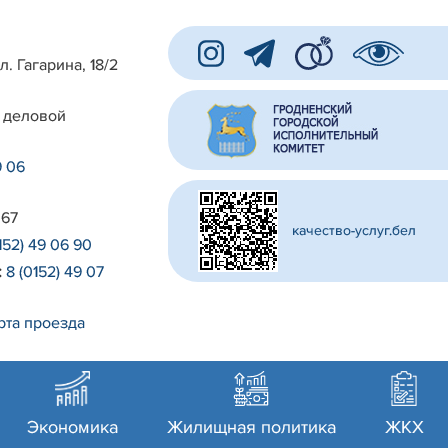
л. Гагарина, 18/2
 деловой
9 06
 67
качество-услуг.бел
152) 49 06 90
:
8 (0152) 49 07
рта проезда
Экономика
Жилищная политика
ЖКХ