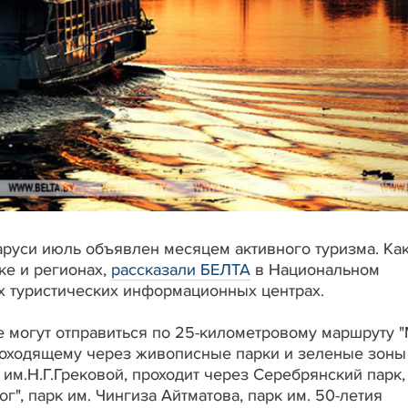
еларуси июль объявлен месяцем активного туризма. Ка
ке и регионах,
рассказали БЕЛТА
в Национальном
ых туристических информационных центрах.
е могут отправиться по 25-километровому маршруту "
роходящему через живописные парки и зеленые зоны
 им.Н.Г.Грековой, проходит через Серебрянский парк,
", парк им. Чингиза Айтматова, парк им. 50-летия