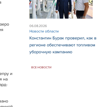
в
озеро
06.08.2026
ия
Новости области
Константин Бурак проверил, как в
регионе обеспечивают топливом
уборочную кампанию
ВСЕ НОВОСТИ
епру и
я на
ард-
вано
венной