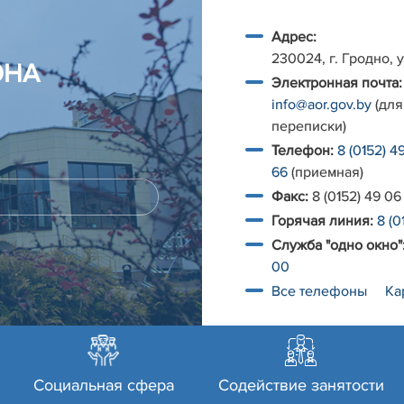
Адрес:
230024, г. Гродно, у
ОНА
Электронная почта:
info@aor.gov.by
(для
переписки)
Телефон:
8 (0152) 4
66
(приемная)
Факс:
8 (0152) 49 06
Горячая линия:
8 (0
Служба "одно окно"
00
Все телефоны
Ка
Социальная сфера
Содействие занятости