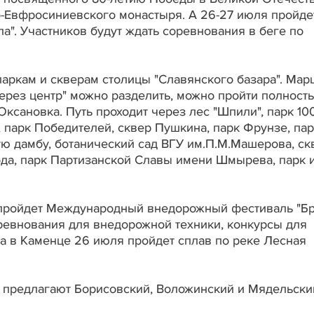
-Евфросиниевского монастыря. А 26-27 июля пройде
а". Участников будут ждать соревнования в беге по
паркам и скверам столицы "Славянского базара". Мар
ерез центр" можно разделить, можно пройти полность
 Оксановка. Путь проходит через лес "Шпили", парк 10
, парк Победителей, сквер Пушкина, парк Фрунзе, па
ю дамбу, ботанический сад ВГУ им.П.М.Машерова, ск
ода, парк Партизанской Славы имени Шмырева, парк 
ля пройдет Международный внедорожный фестиваль "Б
оревнования для внедорожной техники, конкурсы для
да в Каменце 26 июля пройдет сплав по реке Лесная
 предлагают Борисовский, Воложинский и Мядельски