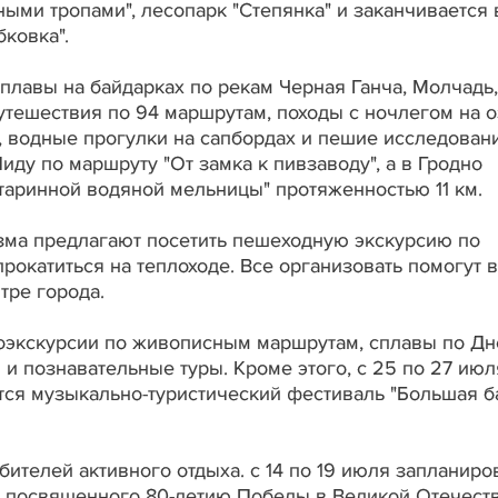
ными тропами", лесопарк "Степянка" и заканчивается 
ковка".
плавы на байдарках по рекам Черная Ганча, Молчадь,
утешествия по 94 маршрутам, походы с ночлегом на 
, водные прогулки на сапбордах и пешие исследован
иду по маршруту "От замка к пивзаводу", а в Гродно
таринной водяной мельницы" протяженностью 11 км.
зма предлагают посетить пешеходную экскурсию по
прокатиться на теплоходе. Все организовать помогут в
тре города.
оэкскурсии по живописным маршрутам, сплавы по Дн
 и познавательные туры. Кроме этого, с 25 по 27 июл
ся музыкально-туристический фестиваль "Большая б
бителей активного отдыха. с 14 по 19 июля запланиро
, посвященного 80-летию Победы в Великой Отечест