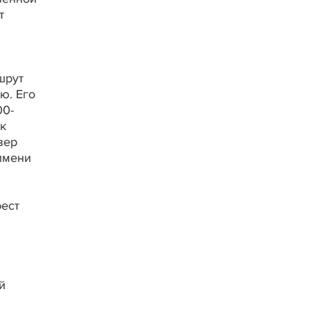
т
шрут
ю. Его
00-
рк
вер
имени
рест
й