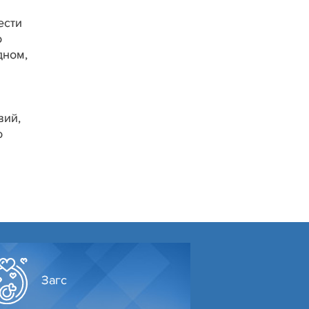
ести
о
дном,
вий,
о
Загс