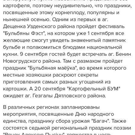
картофеля, поэтому неудивительно, что праздники,
посвященные этому корнеплоду, популярны и
нынешней осенью. Одним из первых в аг.
Дещенка Узденского района пройдет фестиваль
"Бульбяны Фэст", на котором уже 1 сентября все
желающие смогут увидеть знаменитый памятник
бульбе и полакомиться блюдами национальной
кухни. 9 сентября гостей будет встречать аг. Бенин
Новогрудского района. Там с размахом пройдет
праздник "Бульбяная маёўка", во время которого
местные хозяюшки раскроют секреты
приготовления самых разных угощений из
картошки. А 20 сентября "Картофельный БУМ"
ожидает аг. Гезгалы Дятловского района.
В различных регионах запланированы
мероприятия, посвященные Дню народного
единства, празднику сбора урожая "Багач". Также
состоятся седьмой региональный праздник поэзии
"Вянок Аляксею Пысіну", торжества в честь