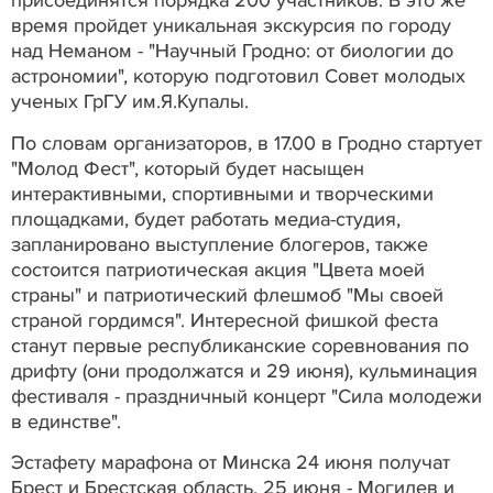
присоединятся порядка 200 участников. В это же
время пройдет уникальная экскурсия по городу
над Неманом - "Научный Гродно: от биологии до
астрономии", которую подготовил Совет молодых
ученых ГрГУ им.Я.Купалы.
По словам организаторов, в 17.00 в Гродно стартует
"Молод Фест", который будет насыщен
интерактивными, спортивными и творческими
площадками, будет работать медиа-студия,
запланировано выступление блогеров, также
состоится патриотическая акция "Цвета моей
страны" и патриотический флешмоб "Мы своей
страной гордимся". Интересной фишкой феста
станут первые республиканские соревнования по
дрифту (они продолжатся и 29 июня), кульминация
фестиваля - праздничный концерт "Сила молодежи
в единстве".
Эстафету марафона от Минска 24 июня получат
Брест и Брестская область, 25 июня - Могилев и