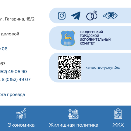
л. Гагарина, 18/2
 деловой
9 06
 67
качество-услуг.бел
152) 49 06 90
:
8 (0152) 49 07
рта проезда
Экономика
Жилищная политика
ЖКХ