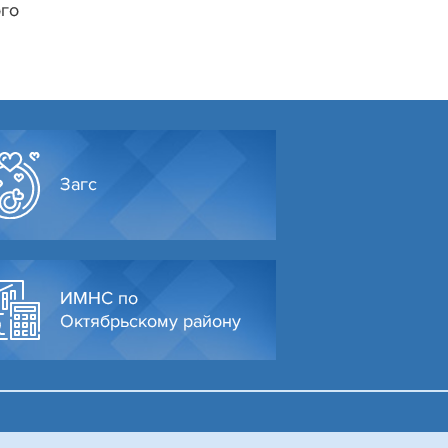
ого
Загс
ИМНС по
Октябрьскому району