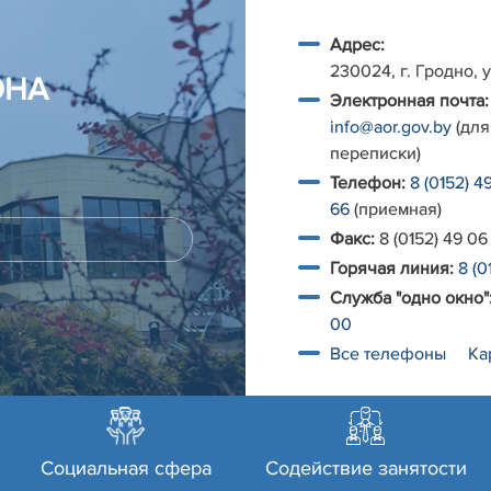
Адрес:
230024, г. Гродно, у
ОНА
Электронная почта:
info@aor.gov.by
(для
переписки)
Телефон:
8 (0152) 4
66
(приемная)
Факс:
8 (0152) 49 06
Горячая линия:
8 (0
Служба "одно окно"
00
Все телефоны
Ка
Социальная сфера
Содействие занятости