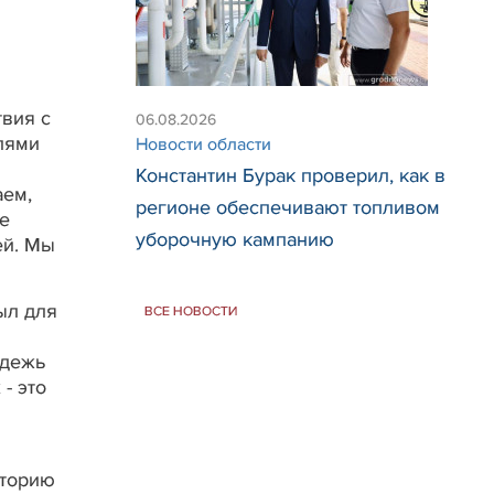
и
вия с
06.08.2026
лями
Новости области
Константин Бурак проверил, как в
аем,
регионе обеспечивают топливом
е
уборочную кампанию
ей. Мы
ыл для
ВСЕ НОВОСТИ
одежь
- это
сторию