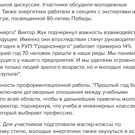
льной дискуссии. Участники обсудили молодежные
 Также энергетики работали в секциях с экспертами 
игре, посвященной 80-летию Победы.
нерго" Виктор Жук подчеркнул важность взаимодейст
дущее. Именно они впоследствии станут руководите
егодня в РУП "Гродноэнерго" работает примерно 14%
едний год 70 человек пришли в наши ряды. Мы поним
дущего у нашего предприятия. И мы уделяем огромно
 только людей зрелого возраста, но и молодых люд
ультат".
жность профориентационной работы. "Прошлый год б
 заключали договорные отношения между учебными
по всей области, чтобы в дальнейшем привлечь мол
иректор, подчеркнув, что учеба в инженерных классах 
который выбирает профессию.
. Для участников подготовили мастер-классы по
ому стилю, молодые энергетики также окунуться в и