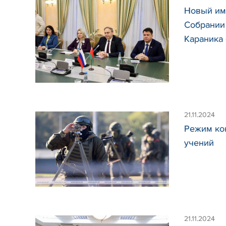
Новый им
Собрании
Караника 
21.11.2024
Режим кон
учений
21.11.2024