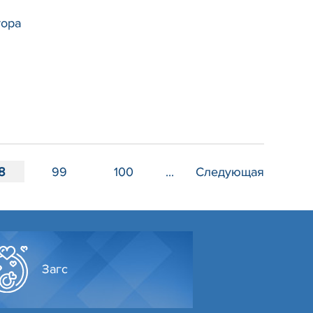
тора
8
99
100
...
Следующая
Загс