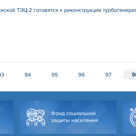
нской ТЭЦ-2 готовятся к реконструкции турбогенера
93
94
95
96
97
9
Фонд социальной
защиты населения