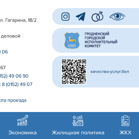
л. Гагарина, 18/2
 деловой
9 06
 67
качество-услуг.бел
152) 49 06 90
:
8 (0152) 49 07
рта проезда
Экономика
Жилищная политика
ЖКХ