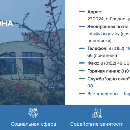
Адрес:
230024, г. Гродно, у
ОНА
Электронная почта:
info@aor.gov.by
(для
переписки)
Телефон:
8 (0152) 4
66
(приемная)
Факс:
8 (0152) 49 06
Горячая линия:
8 (0
Служба "одно окно"
00
Все телефоны
Ка
Социальная сфера
Содействие занятости