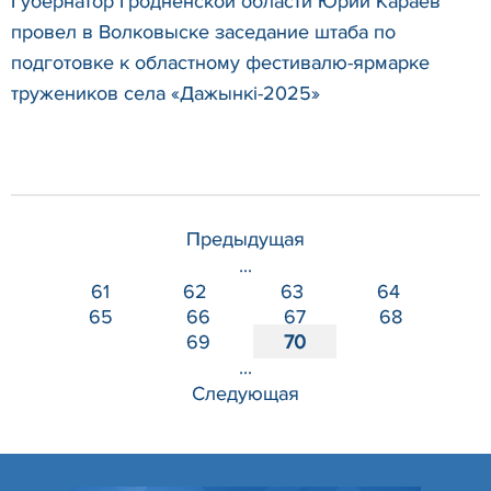
Губернатор Гродненской области Юрий Караев
провел в Волковыске заседание штаба по
подготовке к областному фестивалю-ярмарке
тружеников села «Дажынкі-2025»
Предыдущая
...
61
62
63
64
65
66
67
68
69
70
...
Следующая