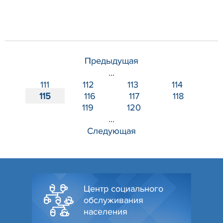
Предыдущая
...
111
112
113
114
115
116
117
118
119
120
...
Следующая
Центр социального
обслуживания
населения